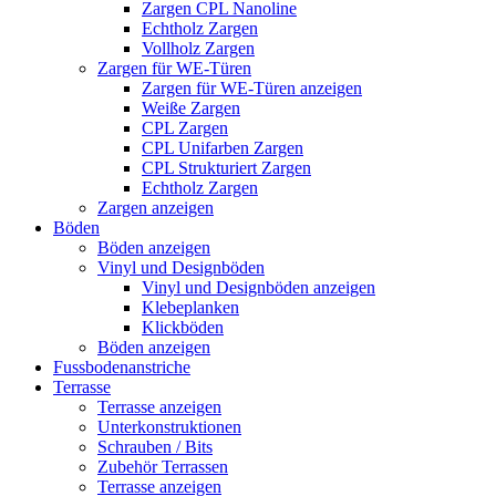
Zargen CPL Nanoline
Echtholz Zargen
Vollholz Zargen
Zargen für WE-Türen
Zargen für WE-Türen anzeigen
Weiße Zargen
CPL Zargen
CPL Unifarben Zargen
CPL Strukturiert Zargen
Echtholz Zargen
Zargen anzeigen
Böden
Böden anzeigen
Vinyl und Designböden
Vinyl und Designböden anzeigen
Klebeplanken
Klickböden
Böden anzeigen
Fussbodenanstriche
Terrasse
Terrasse anzeigen
Unterkonstruktionen
Schrauben / Bits
Zubehör Terrassen
Terrasse anzeigen