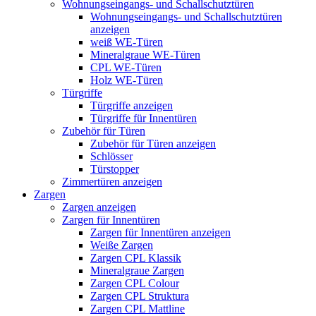
Wohnungseingangs- und Schallschutztüren
Wohnungseingangs- und Schallschutztüren
anzeigen
weiß WE-Türen
Mineralgraue WE-Türen
CPL WE-Türen
Holz WE-Türen
Türgriffe
Türgriffe anzeigen
Türgriffe für Innentüren
Zubehör für Türen
Zubehör für Türen anzeigen
Schlösser
Türstopper
Zimmertüren anzeigen
Zargen
Zargen anzeigen
Zargen für Innentüren
Zargen für Innentüren anzeigen
Weiße Zargen
Zargen CPL Klassik
Mineralgraue Zargen
Zargen CPL Colour
Zargen CPL Struktura
Zargen CPL Mattline