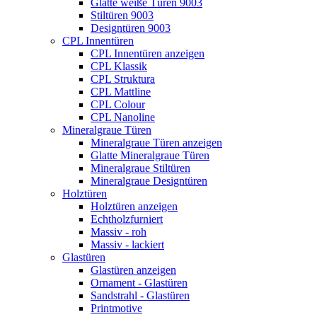
Glatte weiße Türen 9003
Stiltüren 9003
Designtüren 9003
CPL Innentüren
CPL Innentüren anzeigen
CPL Klassik
CPL Struktura
CPL Mattline
CPL Colour
CPL Nanoline
Mineralgraue Türen
Mineralgraue Türen anzeigen
Glatte Mineralgraue Türen
Mineralgraue Stiltüren
Mineralgraue Designtüren
Holztüren
Holztüren anzeigen
Echtholzfurniert
Massiv - roh
Massiv - lackiert
Glastüren
Glastüren anzeigen
Ornament - Glastüren
Sandstrahl - Glastüren
Printmotive