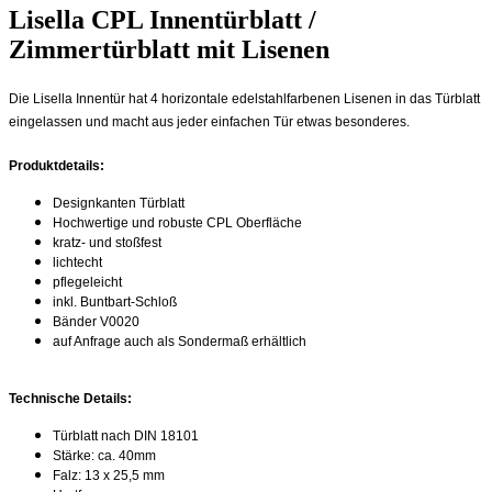
Lisella CPL Innentürblatt /
Zimmertürblatt mit Lisenen
Die Lisella Innentür hat 4 horizontale edelstahlfarbenen Lisenen in das Türblatt
eingelassen und macht aus jeder einfachen Tür etwas besonderes.
Produktdetails:
Designkanten Türblatt
Hochwertige und robuste CPL Oberfläche
kratz- und stoßfest
lichtecht
pflegeleicht
inkl. Buntbart-Schloß
Bänder V0020
auf Anfrage auch als Sondermaß erhältlich
Technische Details:
Türblatt nach DIN 18101
Stärke: ca. 40mm
Falz: 13 x 25,5 mm