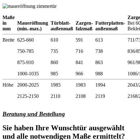
Maße
Zarg
in
Maueröffnung
Türblatt-
Zargen-
Futterplatten-
Bei 6
mm
(min.-max.)
außenmaß
falzmaß
außenmaß
Bekle
Breite
625-660
610
591
613
711/7
750-785
735
716
738
836/8
875-910
860
841
863
961/9
1000-1035
985
966
988
1086/
Höhe
2000-2025
1985
1983
1994
2043/
2125-2150
2110
2108
2119
2168/
Beratung und Bestellung
Sie haben Ihre Wunschtür ausgewählt
und alle notwendigen Maße ermittelt?