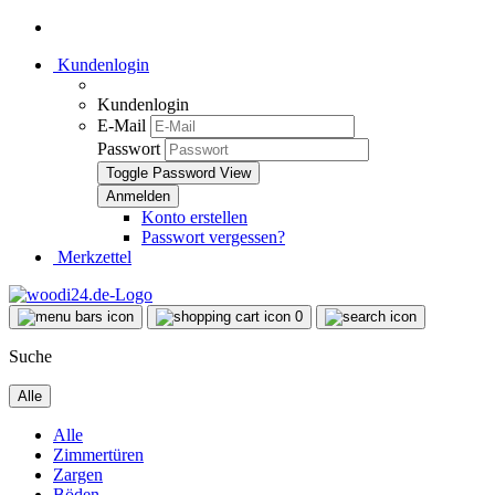
Kundenlogin
Kundenlogin
E-Mail
Passwort
Toggle Password View
Konto erstellen
Passwort vergessen?
Merkzettel
0
Suche
Alle
Alle
Zimmertüren
Zargen
Böden