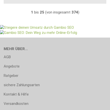
1
bis
25
(von insgesamt
374
)
MEHR ÜBER...
AGB
Angebote
Ratgeber
sichere Zahlungsarten
Kontakt & Hilfe
Versandkosten