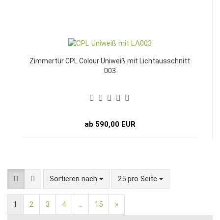
Zimmertür CPL Colour Uniweiß mit Lichtausschnitt
003
ab 590,00 EUR
Sortieren nach
pro Seite
Sortieren nach
25 pro Seite
1
2
3
4
...
15
»