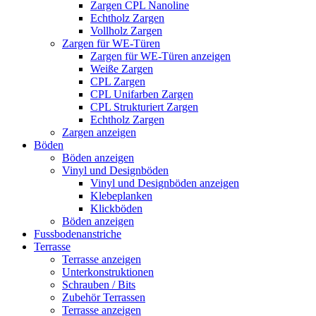
Zargen CPL Nanoline
Echtholz Zargen
Vollholz Zargen
Zargen für WE-Türen
Zargen für WE-Türen anzeigen
Weiße Zargen
CPL Zargen
CPL Unifarben Zargen
CPL Strukturiert Zargen
Echtholz Zargen
Zargen anzeigen
Böden
Böden anzeigen
Vinyl und Designböden
Vinyl und Designböden anzeigen
Klebeplanken
Klickböden
Böden anzeigen
Fussbodenanstriche
Terrasse
Terrasse anzeigen
Unterkonstruktionen
Schrauben / Bits
Zubehör Terrassen
Terrasse anzeigen