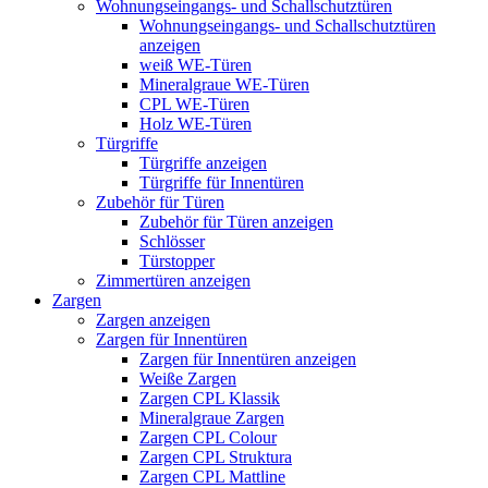
Wohnungseingangs- und Schallschutztüren
Wohnungseingangs- und Schallschutztüren
anzeigen
weiß WE-Türen
Mineralgraue WE-Türen
CPL WE-Türen
Holz WE-Türen
Türgriffe
Türgriffe anzeigen
Türgriffe für Innentüren
Zubehör für Türen
Zubehör für Türen anzeigen
Schlösser
Türstopper
Zimmertüren anzeigen
Zargen
Zargen anzeigen
Zargen für Innentüren
Zargen für Innentüren anzeigen
Weiße Zargen
Zargen CPL Klassik
Mineralgraue Zargen
Zargen CPL Colour
Zargen CPL Struktura
Zargen CPL Mattline