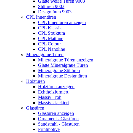
Glatte weiße Türen 9003
Stiltüren 9003
Designtüren 9003
CPL Innentüren
CPL Innentüren anzeigen
CPL Klassik
CPL Struktura
CPL Mattline
CPL Colour
CPL Nanoline
Mineralgraue Türen
Mineralgraue Türen anzeigen
Glatte Mineralgraue Türen
Mineralgraue Stiltüren
Mineralgraue Designtüren
Holztüren
Holztüren anzeigen
Echtholzfurniert
Massiv - roh
Massiv - lackiert
Glastüren
Glastüren anzeigen
Ornament - Glastüren
Sandstrahl - Glastüren
Printmotive