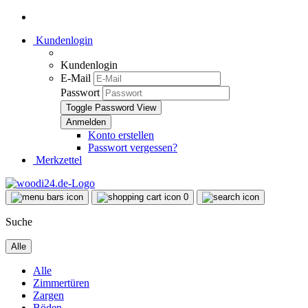
Kundenlogin
Kundenlogin
E-Mail
Passwort
Toggle Password View
Konto erstellen
Passwort vergessen?
Merkzettel
0
Suche
Alle
Alle
Zimmertüren
Zargen
Böden