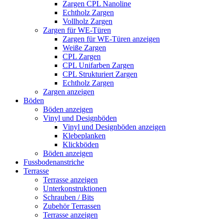
Zargen CPL Nanoline
Echtholz Zargen
Vollholz Zargen
Zargen für WE-Türen
Zargen für WE-Türen anzeigen
Weiße Zargen
CPL Zargen
CPL Unifarben Zargen
CPL Strukturiert Zargen
Echtholz Zargen
Zargen anzeigen
Böden
Böden anzeigen
Vinyl und Designböden
Vinyl und Designböden anzeigen
Klebeplanken
Klickböden
Böden anzeigen
Fussbodenanstriche
Terrasse
Terrasse anzeigen
Unterkonstruktionen
Schrauben / Bits
Zubehör Terrassen
Terrasse anzeigen