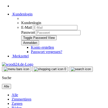
Kundenlogin
Kundenlogin
E-Mail
Passwort
Toggle Password View
Konto erstellen
Passwort vergessen?
Merkzettel
0
Suche
Alle
Alle
Zimmertüren
Zargen
Böden