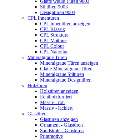
Glatte weiße Türen 9003
Stiltüren 9003
Designtüren 9003
CPL Innentüren
CPL Innentüren anzeigen
CPL Klassik
CPL Struktura
CPL Mattline
CPL Colour
CPL Nanoline
Mineralgraue Türen
Mineralgraue Türen anzeigen
Glatte Mineralgraue Türen
Mineralgraue Stiltüren
Mineralgraue Designtüren
Holztüren
Holztüren anzeigen
Echtholzfurniert
Massiv - roh
Massiv - lackiert
Glastüren
Glastüren anzeigen
Ornament - Glastüren
Sandstrahl - Glastüren
Printmotive