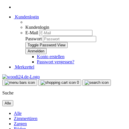
Kundenlogin
Kundenlogin
E-Mail
Passwort
Toggle Password View
Konto erstellen
Passwort vergessen?
Merkzettel
0
Suche
Alle
Alle
Zimmertüren
Zargen
Böden