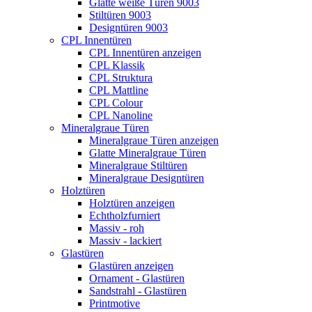
Glatte weiße Türen 9003
Stiltüren 9003
Designtüren 9003
CPL Innentüren
CPL Innentüren anzeigen
CPL Klassik
CPL Struktura
CPL Mattline
CPL Colour
CPL Nanoline
Mineralgraue Türen
Mineralgraue Türen anzeigen
Glatte Mineralgraue Türen
Mineralgraue Stiltüren
Mineralgraue Designtüren
Holztüren
Holztüren anzeigen
Echtholzfurniert
Massiv - roh
Massiv - lackiert
Glastüren
Glastüren anzeigen
Ornament - Glastüren
Sandstrahl - Glastüren
Printmotive