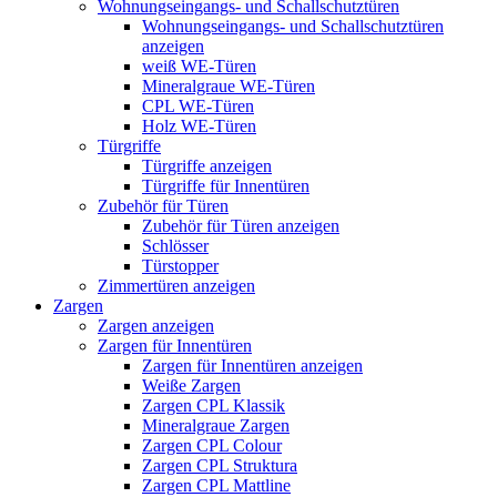
Wohnungseingangs- und Schallschutztüren
Wohnungseingangs- und Schallschutztüren
anzeigen
weiß WE-Türen
Mineralgraue WE-Türen
CPL WE-Türen
Holz WE-Türen
Türgriffe
Türgriffe anzeigen
Türgriffe für Innentüren
Zubehör für Türen
Zubehör für Türen anzeigen
Schlösser
Türstopper
Zimmertüren anzeigen
Zargen
Zargen anzeigen
Zargen für Innentüren
Zargen für Innentüren anzeigen
Weiße Zargen
Zargen CPL Klassik
Mineralgraue Zargen
Zargen CPL Colour
Zargen CPL Struktura
Zargen CPL Mattline