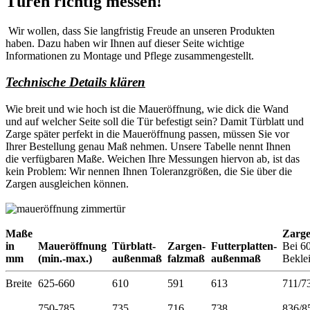
Türen richtig messen!
Wir wollen, dass Sie langfristig Freude an unseren Produkten
haben. Dazu haben wir Ihnen auf dieser Seite wichtige
Informationen zu Montage und Pflege zusammengestellt.
Technische Details klären
Wie breit und wie hoch ist die Maueröffnung, wie dick die Wand
und auf welcher Seite soll die Tür befestigt sein? Damit Türblatt und
Zarge später perfekt in die Maueröffnung passen, müssen Sie vor
Ihrer Bestellung genau Maß nehmen. Unsere Tabelle nennt Ihnen
die verfügbaren Maße. Weichen Ihre Messungen hiervon ab, ist das
kein Problem: Wir nennen Ihnen Toleranzgrößen, die Sie über die
Zargen ausgleichen können.
Maße
Zarg
in
Maueröffnung
Türblatt-
Zargen-
Futterplatten-
Bei 6
mm
(min.-max.)
außenmaß
falzmaß
außenmaß
Bekle
Breite
625-660
610
591
613
711/7
750-785
735
716
738
836/8