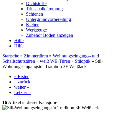
Dichtstoffe
Trittschalldämmung
Schienen
Untergrundvorbereitung
Kleber
Werkzeuge
Zubehör Böden anzeigen
Hilfe
Hilfe
Startseite
»
Zimmertüren
»
Wohnungseingangs- und
Schallschutztüren
»
weiß WE-Türen
»
Stiloptik
»
Stil-
Wohnungseingangstür Tradition 3F Weißlack
« Erster
« zurück
weiter »
Letzter »
16
Artikel in dieser Kategorie