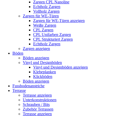
Zargen CPL Nanoline
Echtholz Zargen
Vollholz Zargen
Zargen für WE-Türen
Zargen für WE-Türen anzeigen
Weiße Zargen
CPL Zargen
CPL Unifarben Zargen
CPL Strukturiert Zargen
Echtholz Zargen
Zargen anzeigen
Böden
Böden anzeigen
Vinyl und Designböden
Vinyl und Designböden anzeigen
Klebeplanken
Klickböden
Böden anzeigen
Fussbodenanstriche
Terrasse
Terrasse anzeigen
Unterkonstruktionen
Schrauben / Bits
Zubehör Terrassen
Terrasse anzeigen