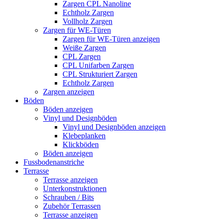
Zargen CPL Nanoline
Echtholz Zargen
Vollholz Zargen
Zargen für WE-Türen
Zargen für WE-Türen anzeigen
Weiße Zargen
CPL Zargen
CPL Unifarben Zargen
CPL Strukturiert Zargen
Echtholz Zargen
Zargen anzeigen
Böden
Böden anzeigen
Vinyl und Designböden
Vinyl und Designböden anzeigen
Klebeplanken
Klickböden
Böden anzeigen
Fussbodenanstriche
Terrasse
Terrasse anzeigen
Unterkonstruktionen
Schrauben / Bits
Zubehör Terrassen
Terrasse anzeigen