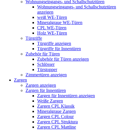
Wohnungseingangs- und Schallschutztüren
Wohnungseingangs- und Schallschutztüren
anzeigen
weiß WE-Türen
Mineralgraue WE-Türen
CPL WE-Türen
Holz WE-Türen
Türgriffe
Türgriffe anzeigen
Türgriffe für Innentüren
Zubehör für Türen
Zubehör für Türen anzeigen
Schlösser
Türstopper
Zimmertüren anzeigen
Zargen
Zargen anzeigen
Zargen für Innentüren
Zargen für Innentüren anzeigen
Weiße Zargen
Zargen CPL Klassik
Mineralgraue Zargen
Zargen CPL Colour
Zargen CPL Struktura
Zargen CPL Mattline