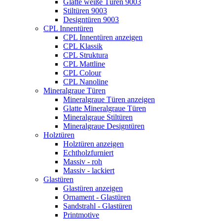
Glatte weiße Türen 9003
Stiltüren 9003
Designtüren 9003
CPL Innentüren
CPL Innentüren anzeigen
CPL Klassik
CPL Struktura
CPL Mattline
CPL Colour
CPL Nanoline
Mineralgraue Türen
Mineralgraue Türen anzeigen
Glatte Mineralgraue Türen
Mineralgraue Stiltüren
Mineralgraue Designtüren
Holztüren
Holztüren anzeigen
Echtholzfurniert
Massiv - roh
Massiv - lackiert
Glastüren
Glastüren anzeigen
Ornament - Glastüren
Sandstrahl - Glastüren
Printmotive