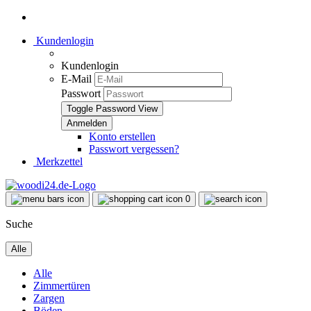
Kundenlogin
Kundenlogin
E-Mail
Passwort
Toggle Password View
Konto erstellen
Passwort vergessen?
Merkzettel
0
Suche
Alle
Alle
Zimmertüren
Zargen
Böden