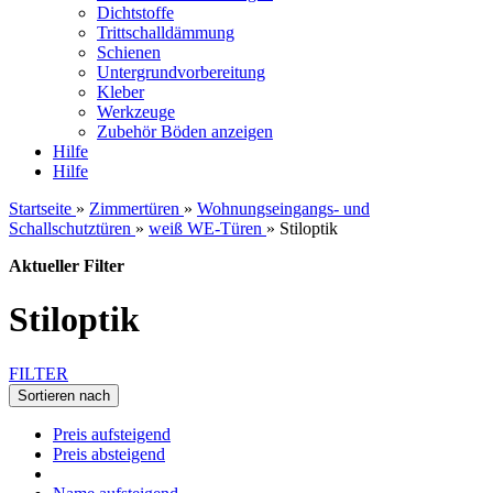
Dichtstoffe
Trittschalldämmung
Schienen
Untergrundvorbereitung
Kleber
Werkzeuge
Zubehör Böden anzeigen
Hilfe
Hilfe
Startseite
»
Zimmertüren
»
Wohnungseingangs- und
Schallschutztüren
»
weiß WE-Türen
»
Stiloptik
Aktueller Filter
Stiloptik
FILTER
Sortieren nach
Preis aufsteigend
Preis absteigend