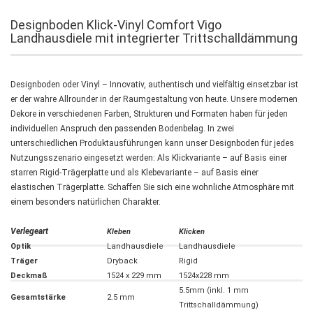
Designboden Klick-Vinyl Comfort Vigo
Landhausdiele mit integrierter Trittschalldämmung
Designboden oder Vinyl – Innovativ, authentisch und vielfältig einsetzbar ist
er der wahre Allrounder in der Raumgestaltung von heute. Unsere modernen
Dekore in verschiedenen Farben, Strukturen und Formaten haben für jeden
individuellen Anspruch den passenden Bodenbelag. In zwei
unterschiedlichen Produktausführungen kann unser Designboden für jedes
Nutzungsszenario eingesetzt werden: Als Klickvariante – auf Basis einer
starren Rigid-Trägerplatte und als Klebevariante – auf Basis einer
elastischen Trägerplatte. Schaffen Sie sich eine wohnliche Atmosphäre mit
einem besonders natürlichen Charakter.
Verlegeart
Kleben
Klicken
Optik
Landhausdiele
Landhausdiele
Träger
Dryback
Rigid
Deckmaß
1524 x 229 mm
1524x228 mm
5.5mm (inkl. 1 mm
Gesamtstärke
2.5 mm
Trittschalldämmung)