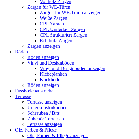
Vollholz Zargen
Zargen für WE-Türen
Zargen für WE-Türen anzeigen
Weiße Zargen
CPL Zargen
CPL Unifarben Zargen
CPL Strukturiert Zargen
Echtholz Zargen
Zargen anzeigen
Böden
Böden anzeigen
Vinyl und Designböden
Vinyl und Designböden anzeigen
Klebeplanken
Klickböden
Böden anzeigen
Fussbodenanstriche
Terrasse
Terrasse anzeigen
Unterkonstruktionen
Schrauben / Bits
Zubehör Terrassen
Terrasse anzeigen
Öle, Farben & Pflege
Öle, Farben & Pflege anzeigen