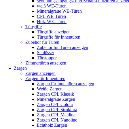
Wohnungseingangs- und Schallschutztüren anzeig
weiß WE-Türen
Mineralgraue WE-Türen
CPL WE-Türen
Holz WE-Türen
Türgriffe
Türgriffe anzeigen
Türgriffe für Innentüren
Zubehör für Türen
Zubehör für Türen anzeigen
Schlösser
Türstopper
Zimmertüren anzeigen
Zargen
Zargen anzeigen
Zargen für Innentüren
Zargen für Innentüren anzeigen
Weiße Zargen
Zargen CPL Klassik
Mineralgraue Zargen
Zargen CPL Colour
Zargen CPL Struktura
Zargen CPL Mattline
Zargen CPL Nanoline
Echtholz Zargen