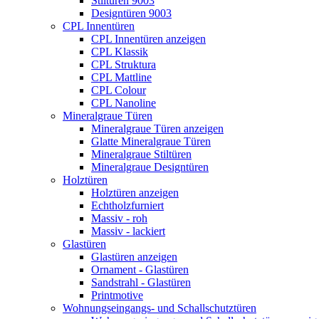
Stiltüren 9003
Designtüren 9003
CPL Innentüren
CPL Innentüren anzeigen
CPL Klassik
CPL Struktura
CPL Mattline
CPL Colour
CPL Nanoline
Mineralgraue Türen
Mineralgraue Türen anzeigen
Glatte Mineralgraue Türen
Mineralgraue Stiltüren
Mineralgraue Designtüren
Holztüren
Holztüren anzeigen
Echtholzfurniert
Massiv - roh
Massiv - lackiert
Glastüren
Glastüren anzeigen
Ornament - Glastüren
Sandstrahl - Glastüren
Printmotive
Wohnungseingangs- und Schallschutztüren