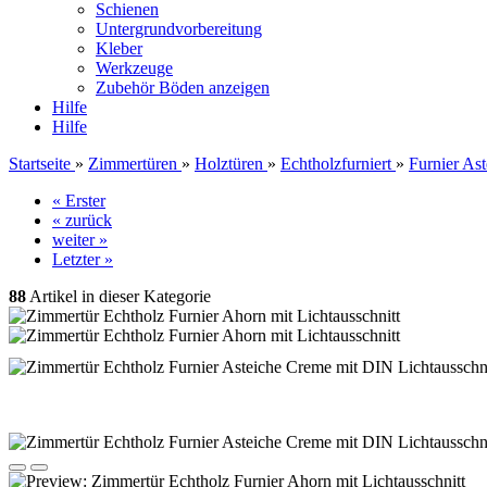
Schienen
Untergrundvorbereitung
Kleber
Werkzeuge
Zubehör Böden anzeigen
Hilfe
Hilfe
Startseite
»
Zimmertüren
»
Holztüren
»
Echtholzfurniert
»
Furnier Ast
« Erster
« zurück
weiter »
Letzter »
88
Artikel in dieser Kategorie