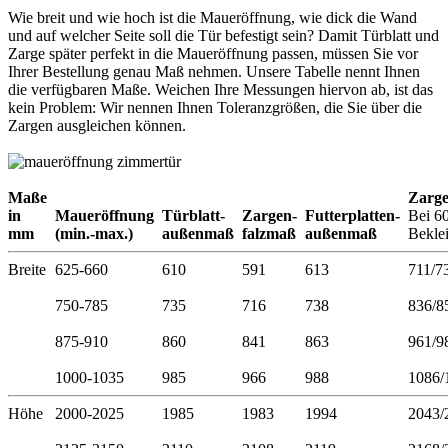
Wie breit und wie hoch ist die Maueröffnung, wie dick die Wand
und auf welcher Seite soll die Tür befestigt sein? Damit Türblatt und
Zarge später perfekt in die Maueröffnung passen, müssen Sie vor
Ihrer Bestellung genau Maß nehmen. Unsere Tabelle nennt Ihnen
die verfügbaren Maße. Weichen Ihre Messungen hiervon ab, ist das
kein Problem: Wir nennen Ihnen Toleranzgrößen, die Sie über die
Zargen ausgleichen können.
Maße
Zarg
in
Maueröffnung
Türblatt-
Zargen-
Futterplatten-
Bei 6
mm
(min.-max.)
außenmaß
falzmaß
außenmaß
Bekle
Breite
625-660
610
591
613
711/7
750-785
735
716
738
836/8
875-910
860
841
863
961/9
1000-1035
985
966
988
1086/
Höhe
2000-2025
1985
1983
1994
2043/