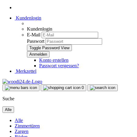
Kundenlogin
Kundenlogin
E-Mail
Passwort
Toggle Password View
Konto erstellen
Passwort vergessen?
Merkzettel
0
Suche
Alle
Alle
Zimmertüren
Zargen
Böden