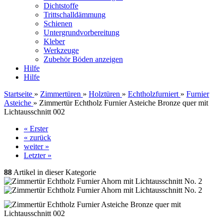
Dichtstoffe
Trittschalldämmung
Schienen
Untergrundvorbereitung
Kleber
Werkzeuge
Zubehör Böden anzeigen
Hilfe
Hilfe
Startseite
»
Zimmertüren
»
Holztüren
»
Echtholzfurniert
»
Furnier
Asteiche
»
Zimmertür Echtholz Furnier Asteiche Bronze quer mit
Lichtausschnitt 002
« Erster
« zurück
weiter »
Letzter »
88
Artikel in dieser Kategorie