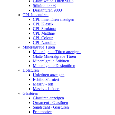
Glatte weiße Türen 9003
Stiltüren 9003
Designtüren 9003
CPL Innentüren
CPL Innentüren anzeigen
CPL Klassik
CPL Struktura
CPL Mattline
CPL Colour
CPL Nanoline
Mineralgraue Türen
Mineralgraue Türen anzeigen
Glatte Mineralgraue Türen
Mineralgraue Stiltüren
Mineralgraue Designtüren
Holztüren
Holztüren anzeigen
Echtholzfurniert
Massiv - roh
Massiv - lackiert
Glastüren
Glastüren anzeigen
Ornament - Glastüren
Sandstrahl - Glastüren
Printmotive