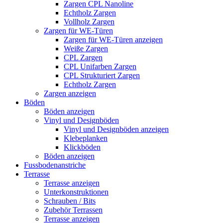
Zargen CPL Nanoline
Echtholz Zargen
Vollholz Zargen
Zargen für WE-Türen
Zargen für WE-Türen anzeigen
Weiße Zargen
CPL Zargen
CPL Unifarben Zargen
CPL Strukturiert Zargen
Echtholz Zargen
Zargen anzeigen
Böden
Böden anzeigen
Vinyl und Designböden
Vinyl und Designböden anzeigen
Klebeplanken
Klickböden
Böden anzeigen
Fussbodenanstriche
Terrasse
Terrasse anzeigen
Unterkonstruktionen
Schrauben / Bits
Zubehör Terrassen
Terrasse anzeigen