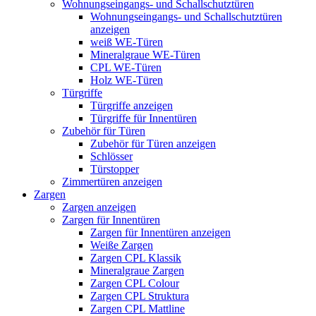
Wohnungseingangs- und Schallschutztüren
Wohnungseingangs- und Schallschutztüren
anzeigen
weiß WE-Türen
Mineralgraue WE-Türen
CPL WE-Türen
Holz WE-Türen
Türgriffe
Türgriffe anzeigen
Türgriffe für Innentüren
Zubehör für Türen
Zubehör für Türen anzeigen
Schlösser
Türstopper
Zimmertüren anzeigen
Zargen
Zargen anzeigen
Zargen für Innentüren
Zargen für Innentüren anzeigen
Weiße Zargen
Zargen CPL Klassik
Mineralgraue Zargen
Zargen CPL Colour
Zargen CPL Struktura
Zargen CPL Mattline