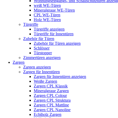
Wohnungseingangs- und Schallschutztüren anzeig
weiß WE-Türen
Mineralgraue WE-Türen
CPL WE-Türen
Holz WE-Türen
Türgriffe
Türgriffe anzeigen
Türgriffe für Innentüren
Zubehör für Türen
Zubehör für Türen anzeigen
Schlösser
Türstopper
Zimmertüren anzeigen
Zargen
Zargen anzeigen
Zargen für Innentüren
Zargen für Innentüren anzeigen
Weiße Zargen
Zargen CPL Klassik
Mineralgraue Zargen
Zargen CPL Colour
Zargen CPL Struktura
Zargen CPL Mattline
Zargen CPL Nanoline
Echtholz Zargen