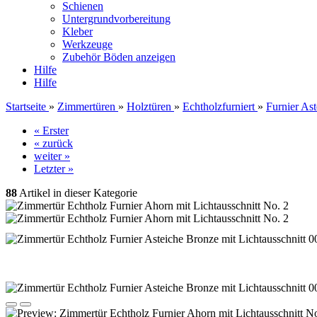
Schienen
Untergrundvorbereitung
Kleber
Werkzeuge
Zubehör Böden anzeigen
Hilfe
Hilfe
Startseite
»
Zimmertüren
»
Holztüren
»
Echtholzfurniert
»
Furnier Ast
« Erster
« zurück
weiter »
Letzter »
88
Artikel in dieser Kategorie