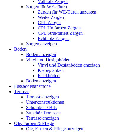
Vollholz Zargen
Zargen für WE-Türen
Zargen für WE-Türen anzeigen
Weiße Zargen
CPL Zargen
CPL Unifarben Zargen
CPL Strukturiert Zargen
Echtholz Zargen
Zargen anzeigen
Böden
Böden anzeigen
Vinyl und Designböden
Vinyl und Designböden anzeigen
Klebeplanken
Klickböden
Böden anzeigen
Fussbodenanstriche
Terrasse
Terrasse anzeigen
Unterkonstruktionen
Schrauben / Bits
Zubehör Terrassen
Terrasse anzeigen
Öle, Farben & Pflege
Öle, Farben & Pflege anzeigen