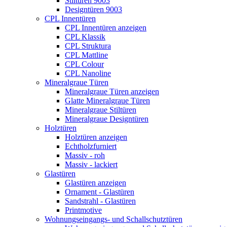
Stiltüren 9003
Designtüren 9003
CPL Innentüren
CPL Innentüren anzeigen
CPL Klassik
CPL Struktura
CPL Mattline
CPL Colour
CPL Nanoline
Mineralgraue Türen
Mineralgraue Türen anzeigen
Glatte Mineralgraue Türen
Mineralgraue Stiltüren
Mineralgraue Designtüren
Holztüren
Holztüren anzeigen
Echtholzfurniert
Massiv - roh
Massiv - lackiert
Glastüren
Glastüren anzeigen
Ornament - Glastüren
Sandstrahl - Glastüren
Printmotive
Wohnungseingangs- und Schallschutztüren