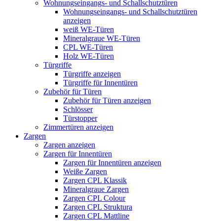
Wohnungseingangs- und Schallschutztüren
Wohnungseingangs- und Schallschutztüren
anzeigen
weiß WE-Türen
Mineralgraue WE-Türen
CPL WE-Türen
Holz WE-Türen
Türgriffe
Türgriffe anzeigen
Türgriffe für Innentüren
Zubehör für Türen
Zubehör für Türen anzeigen
Schlösser
Türstopper
Zimmertüren anzeigen
Zargen
Zargen anzeigen
Zargen für Innentüren
Zargen für Innentüren anzeigen
Weiße Zargen
Zargen CPL Klassik
Mineralgraue Zargen
Zargen CPL Colour
Zargen CPL Struktura
Zargen CPL Mattline