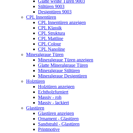
Glatte weiße Türen 9003
Stiltüren 9003
Designtüren 9003
CPL Innentüren
CPL Innentüren anzeigen
CPL Klassik
CPL Struktura
CPL Mattline
CPL Colour
CPL Nanoline
Mineralgraue Türen
Mineralgraue Türen anzeigen
Glatte Mineralgraue Türen
Mineralgraue Stiltüren
Mineralgraue Designtüren
Holztüren
Holztüren anzeigen
Echtholzfurniert
Massiv - roh
Massiv - lackiert
Glastüren
Glastüren anzeigen
Ornament - Glastüren
Sandstrahl - Glastüren
Printmotive