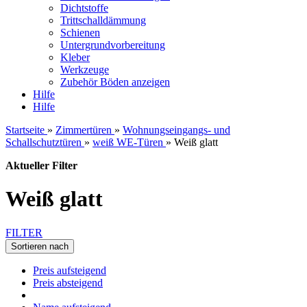
Dichtstoffe
Trittschalldämmung
Schienen
Untergrundvorbereitung
Kleber
Werkzeuge
Zubehör Böden anzeigen
Hilfe
Hilfe
Startseite
»
Zimmertüren
»
Wohnungseingangs- und
Schallschutztüren
»
weiß WE-Türen
»
Weiß glatt
Aktueller Filter
Weiß glatt
FILTER
Sortieren nach
Preis aufsteigend
Preis absteigend