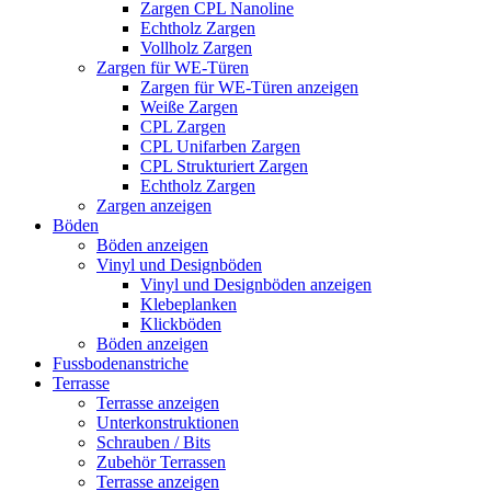
Zargen CPL Nanoline
Echtholz Zargen
Vollholz Zargen
Zargen für WE-Türen
Zargen für WE-Türen anzeigen
Weiße Zargen
CPL Zargen
CPL Unifarben Zargen
CPL Strukturiert Zargen
Echtholz Zargen
Zargen anzeigen
Böden
Böden anzeigen
Vinyl und Designböden
Vinyl und Designböden anzeigen
Klebeplanken
Klickböden
Böden anzeigen
Fussbodenanstriche
Terrasse
Terrasse anzeigen
Unterkonstruktionen
Schrauben / Bits
Zubehör Terrassen
Terrasse anzeigen