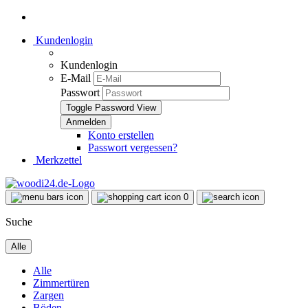
Kundenlogin
Kundenlogin
E-Mail
Passwort
Toggle Password View
Konto erstellen
Passwort vergessen?
Merkzettel
0
Suche
Alle
Alle
Zimmertüren
Zargen
Böden