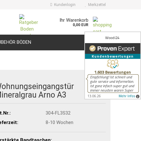
Kundenlogin
Merkzettel
Ihr Warenkorb
0,00 EUR
UBEHÖR BÖDEN
HILFE
ohnungseingangstür
ineralgrau Arno A3
t.Nr.:
304-FL3S32
eferzeit:
8-10 Wochen
rstärkte Bandtaschen: