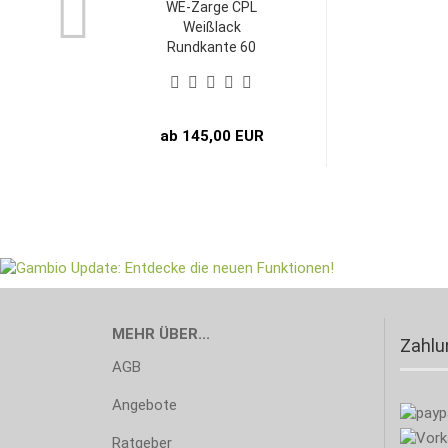
WE-Zarge CPL
Weißlack
Rundkante 60
mm Bekleidung...
ab 145,00 EUR
MEHR ÜBER...
Zahl
AGB
Angebote
Ratgeber