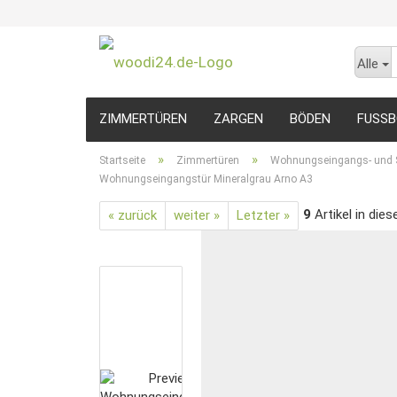
Alle
ZIMMERTÜREN
ZARGEN
BÖDEN
FUSSB
»
»
Startseite
Zimmertüren
Wohnungseingangs- und S
Wohnungseingangstür Mineralgrau Arno A3
9
Artikel in dies
« zurück
weiter »
Letzter »