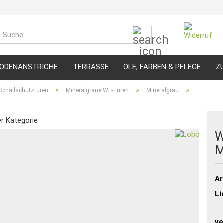
Suche...
ODENANSTRICHE
TERRASSE
ÖLE, FARBEN & PFLEGE
Z
»
»
»
challschutztüren
Mineralgraue WE-Türen
Mineralgrau
er Kategorie
W
M
Ar
Li
ve