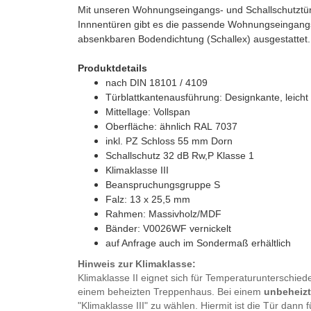
Mit unseren Wohnungseingangs- und Schallschutztür
Innnentüren gibt es die passende Wohnungseingangstü
absenkbaren Bodendichtung (Schallex) ausgestattet.
Produktdetails
nach DIN 18101 / 4109
Türblattkantenausführung: Designkante, leicht
Mittellage: Vollspan
Oberfläche: ähnlich RAL 7037
inkl. PZ Schloss 55 mm Dorn
Schallschutz 32 dB Rw,P Klasse 1
Klimaklasse III
Beanspruchungsgruppe S
Falz: 13 x 25,5 mm
Rahmen: Massivholz/MDF
Bänder: V0026WF vernickelt
auf Anfrage auch im Sondermaß erhältlich
Hinweis zur Klimaklasse:
Klimaklasse II eignet sich für Temperaturunterschie
einem beheizten Treppenhaus. Bei einem
unbeheiz
"Klimaklasse III" zu wählen. Hiermit ist die Tür dann