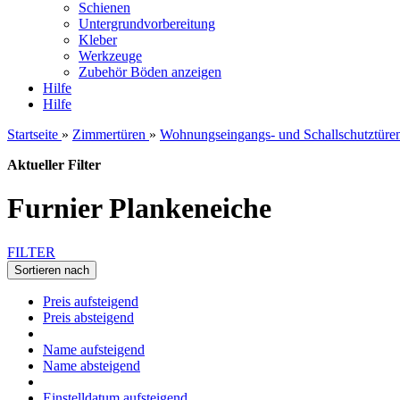
Schienen
Untergrundvorbereitung
Kleber
Werkzeuge
Zubehör Böden anzeigen
Hilfe
Hilfe
Startseite
»
Zimmertüren
»
Wohnungseingangs- und Schallschutztüre
Aktueller Filter
Furnier Plankeneiche
FILTER
Sortieren nach
Preis aufsteigend
Preis absteigend
Name aufsteigend
Name absteigend
Einstelldatum aufsteigend