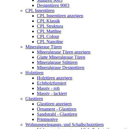
Stiltüren 9003
Designtüren 9003
CPL Innentüren
CPL Innentüren anzeigen
CPL Klassik
CPL Struktura
CPL Mattline
CPL Colour
CPL Nanoline
Mineralgraue Türen
Mineralgraue Türen anzeigen
Glatte Mineralgraue Türen
Mineralgraue Stiltüren
Mineralgraue Designtüren
Holztüren
Holztüren anzeigen
Echtholzfurniert
Massiv - roh
Massiv - lackiert
Glastüren
Glastüren anzeigen
Ornament - Glastüren
Sandstrahl - Glastüren
Printmotive
Wohnungseingangs- und Schallschutztüren