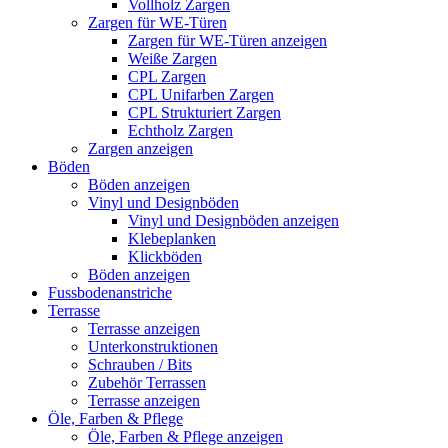
Vollholz Zargen
Zargen für WE-Türen
Zargen für WE-Türen anzeigen
Weiße Zargen
CPL Zargen
CPL Unifarben Zargen
CPL Strukturiert Zargen
Echtholz Zargen
Zargen anzeigen
Böden
Böden anzeigen
Vinyl und Designböden
Vinyl und Designböden anzeigen
Klebeplanken
Klickböden
Böden anzeigen
Fussbodenanstriche
Terrasse
Terrasse anzeigen
Unterkonstruktionen
Schrauben / Bits
Zubehör Terrassen
Terrasse anzeigen
Öle, Farben & Pflege
Öle, Farben & Pflege anzeigen