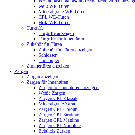
Wohnungseingangs- und Schallschutztüren anzeig
weiß WE-Türen
Mineralgraue WE-Türen
CPL WE-Türen
Holz WE-Türen
Türgriffe
Türgriffe anzeigen
Türgriffe für Innentüren
Zubehör für Türen
Zubehör für Türen anzeigen
Schlösser
Türstopper
Zimmertüren anzeigen
Zargen
Zargen anzeigen
Zargen für Innentüren
Zargen für Innentüren anzeigen
Weiße Zargen
Zargen CPL Klassik
Mineralgraue Zargen
Zargen CPL Colour
Zargen CPL Struktura
Zargen CPL Mattline
Zargen CPL Nanoline
Echtholz Zargen