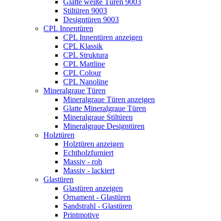
Glatte weiße Türen 9003
Stiltüren 9003
Designtüren 9003
CPL Innentüren
CPL Innentüren anzeigen
CPL Klassik
CPL Struktura
CPL Mattline
CPL Colour
CPL Nanoline
Mineralgraue Türen
Mineralgraue Türen anzeigen
Glatte Mineralgraue Türen
Mineralgraue Stiltüren
Mineralgraue Designtüren
Holztüren
Holztüren anzeigen
Echtholzfurniert
Massiv - roh
Massiv - lackiert
Glastüren
Glastüren anzeigen
Ornament - Glastüren
Sandstrahl - Glastüren
Printmotive