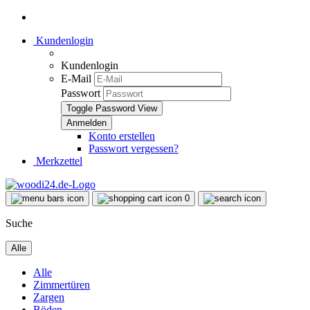
Kundenlogin
Kundenlogin
E-Mail
Passwort
Toggle Password View
Konto erstellen
Passwort vergessen?
Merkzettel
0
Suche
Alle
Alle
Zimmertüren
Zargen
Böden