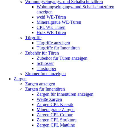
Wohnungseingangs- und Schallschutztüren
Wohnungseingangs- und Schallschutztüren
anzeigen
weiß WE-Türen
Mineralgraue WE-Türen
CPL WE-Türen
Holz WE-Türen
Türgriffe
Türgriffe anzeigen
Türgriffe für Innentüren
Zubehör für Türen
Zubehör für Türen anzeigen
Schlösser
Türstopper
Zimmertüren anzeigen
Zargen
Zargen anzeigen
Zargen für Innentüren
Zargen für Innentüren anzeigen
Weiße Zargen
Zargen CPL Klassik
Mineralgraue Zargen
Zargen CPL Colour
Zargen CPL Struktura
Zargen CPL Mattline