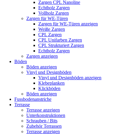
Zargen CPL Nanoline
Echtholz Zargen
Vollholz Zargen
Zargen für WE-Türen
Zargen für WE-Türen anzeigen
Weiße Zargen
CPL Zargen
CPL Unifarben Zargen
CPL Strukturiert Zargen
Echtholz Zargen
Zargen anzeigen
Böden
Böden anzeigen
Vinyl und Designböden
Vinyl und Designböden anzeigen
Klebeplanken
Klickböden
Böden anzeigen
Fussbodenanstriche
Terrasse
Terrasse anzeigen
Unterkonstruktionen
Schrauben / Bits
Zubehör Terrassen
Terrasse anzeigen