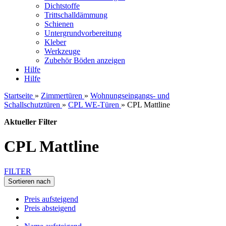
Dichtstoffe
Trittschalldämmung
Schienen
Untergrundvorbereitung
Kleber
Werkzeuge
Zubehör Böden anzeigen
Hilfe
Hilfe
Startseite
»
Zimmertüren
»
Wohnungseingangs- und
Schallschutztüren
»
CPL WE-Türen
»
CPL Mattline
Aktueller Filter
CPL Mattline
FILTER
Sortieren nach
Preis aufsteigend
Preis absteigend