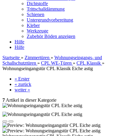
Dichtstoffe
Trittschalldämmung
Schienen
Untergrundvorbereitung
Kleber
Werkzeuge
Zubehör Böden anzeigen
Hilfe
Hilfe
Startseite
»
Zimmertüren
»
Wohnungseingangs- und
Schallschutztüren
»
CPL WE-Türen
»
CPL Klassik
»
Wohnungseingangstür CPL Klassik Eiche astig
« Erster
« zurück
weiter »
7
Artikel in dieser Kategorie