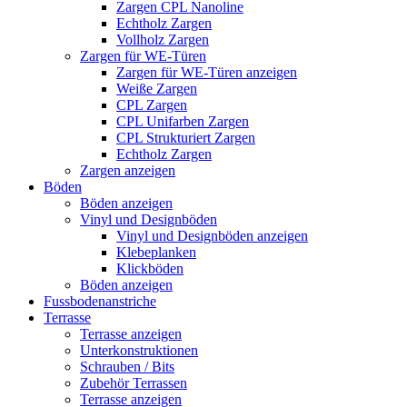
Zargen CPL Nanoline
Echtholz Zargen
Vollholz Zargen
Zargen für WE-Türen
Zargen für WE-Türen anzeigen
Weiße Zargen
CPL Zargen
CPL Unifarben Zargen
CPL Strukturiert Zargen
Echtholz Zargen
Zargen anzeigen
Böden
Böden anzeigen
Vinyl und Designböden
Vinyl und Designböden anzeigen
Klebeplanken
Klickböden
Böden anzeigen
Fussbodenanstriche
Terrasse
Terrasse anzeigen
Unterkonstruktionen
Schrauben / Bits
Zubehör Terrassen
Terrasse anzeigen