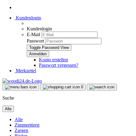
Kundenlogin
Kundenlogin
E-Mail
Passwort
Toggle Password View
Konto erstellen
Passwort vergessen?
Merkzettel
0
Suche
Alle
Alle
Zimmertüren
Zargen
Böden