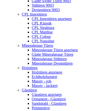
Glatte weiße Türen 9003
Stiltüren 9003
Designtüren 9003
CPL Innentüren
CPL Innentüren anzeigen
CPL Klassik
CPL Struktura
CPL Mattline
CPL Colour
CPL Nanoline
Mineralgraue Türen
Mineralgraue Türen anzeigen
Glatte Mineralgraue Türen
Mineralgraue Stiltüren
Mineralgraue Designtüren
Holztüren
Holztüren anzeigen
Echtholzfurniert
Massiv - roh
Massiv - lackiert
Glastüren
Glastüren anzeigen
Ornament - Glastüren
Sandstrahl - Glastüren
Printmotive