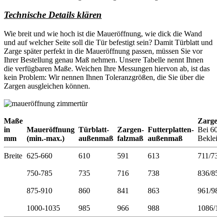
Technische Details klären
Wie breit und wie hoch ist die Maueröffnung, wie dick die Wand
und auf welcher Seite soll die Tür befestigt sein? Damit Türblatt und
Zarge später perfekt in die Maueröffnung passen, müssen Sie vor
Ihrer Bestellung genau Maß nehmen. Unsere Tabelle nennt Ihnen
die verfügbaren Maße. Weichen Ihre Messungen hiervon ab, ist das
kein Problem: Wir nennen Ihnen Toleranzgrößen, die Sie über die
Zargen ausgleichen können.
Maße
Zarg
in
Maueröffnung
Türblatt-
Zargen-
Futterplatten-
Bei 6
mm
(min.-max.)
außenmaß
falzmaß
außenmaß
Bekle
Breite
625-660
610
591
613
711/7
750-785
735
716
738
836/8
875-910
860
841
863
961/9
1000-1035
985
966
988
1086/