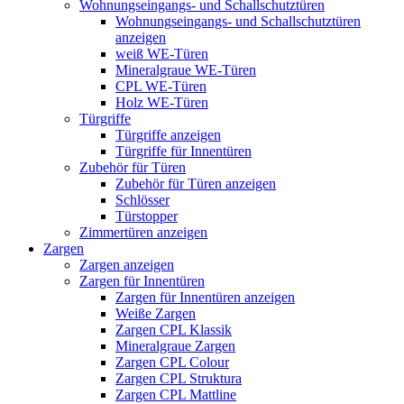
Wohnungseingangs- und Schallschutztüren
Wohnungseingangs- und Schallschutztüren
anzeigen
weiß WE-Türen
Mineralgraue WE-Türen
CPL WE-Türen
Holz WE-Türen
Türgriffe
Türgriffe anzeigen
Türgriffe für Innentüren
Zubehör für Türen
Zubehör für Türen anzeigen
Schlösser
Türstopper
Zimmertüren anzeigen
Zargen
Zargen anzeigen
Zargen für Innentüren
Zargen für Innentüren anzeigen
Weiße Zargen
Zargen CPL Klassik
Mineralgraue Zargen
Zargen CPL Colour
Zargen CPL Struktura
Zargen CPL Mattline