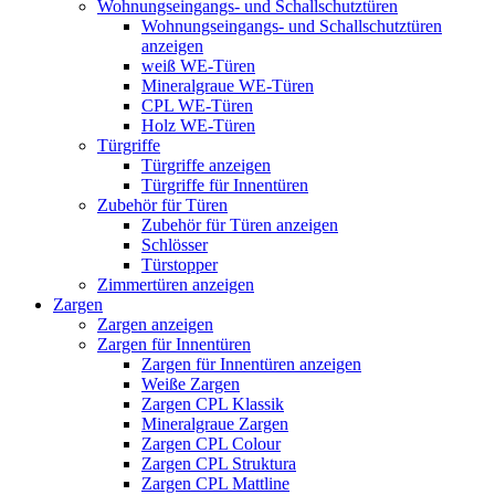
Wohnungseingangs- und Schallschutztüren
Wohnungseingangs- und Schallschutztüren
anzeigen
weiß WE-Türen
Mineralgraue WE-Türen
CPL WE-Türen
Holz WE-Türen
Türgriffe
Türgriffe anzeigen
Türgriffe für Innentüren
Zubehör für Türen
Zubehör für Türen anzeigen
Schlösser
Türstopper
Zimmertüren anzeigen
Zargen
Zargen anzeigen
Zargen für Innentüren
Zargen für Innentüren anzeigen
Weiße Zargen
Zargen CPL Klassik
Mineralgraue Zargen
Zargen CPL Colour
Zargen CPL Struktura
Zargen CPL Mattline