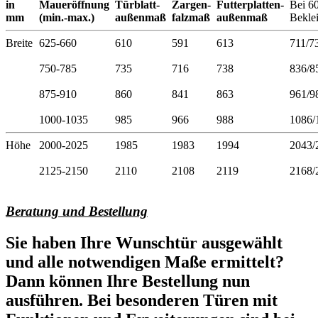
in
Maueröffnung
Türblatt-
Zargen-
Futterplatten-
Bei 6
mm
(min.-max.)
außenmaß
falzmaß
außenmaß
Bekle
Breite
625-660
610
591
613
711/7
750-785
735
716
738
836/8
875-910
860
841
863
961/9
1000-1035
985
966
988
1086/
Höhe
2000-2025
1985
1983
1994
2043/
2125-2150
2110
2108
2119
2168/
Beratung und Bestellung
Sie haben Ihre Wunschtür ausgewählt
und alle notwendigen Maße ermittelt?
Dann können Ihre Bestellung nun
ausführen. Bei besonderen Türen mit