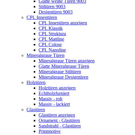
Glatte weiße Türen 9003
Stiltüren 9003
Designtüren 9003
CPL Innentüren
CPL Innentüren anzeigen
CPL Klassik
CPL Struktura
CPL Mattline
CPL Colour
CPL Nanoline
Mineralgraue Türen
Mineralgraue Türen anzeigen
Glatte Mineralgraue Türen
Mineralgraue Stiltüren
Mineralgraue Designtüren
Holztüren
Holztüren anzeigen
Echtholzfurniert
Massiv - roh
Massiv - lackiert
Glastüren
Glastüren anzeigen
Ornament - Glastüren
Sandstrahl - Glastüren
Printmotive