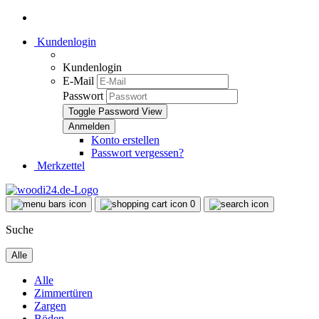
Kundenlogin
Kundenlogin
E-Mail
Passwort
Toggle Password View
Konto erstellen
Passwort vergessen?
Merkzettel
0
Suche
Alle
Alle
Zimmertüren
Zargen
Böden