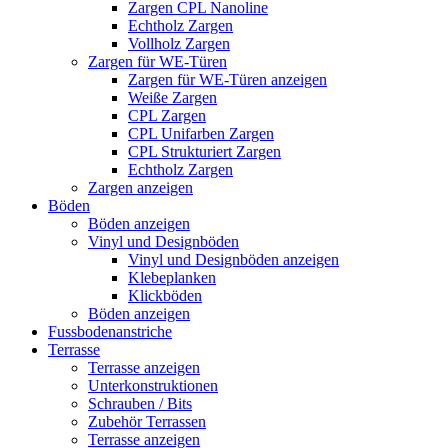
Zargen CPL Nanoline
Echtholz Zargen
Vollholz Zargen
Zargen für WE-Türen
Zargen für WE-Türen anzeigen
Weiße Zargen
CPL Zargen
CPL Unifarben Zargen
CPL Strukturiert Zargen
Echtholz Zargen
Zargen anzeigen
Böden
Böden anzeigen
Vinyl und Designböden
Vinyl und Designböden anzeigen
Klebeplanken
Klickböden
Böden anzeigen
Fussbodenanstriche
Terrasse
Terrasse anzeigen
Unterkonstruktionen
Schrauben / Bits
Zubehör Terrassen
Terrasse anzeigen