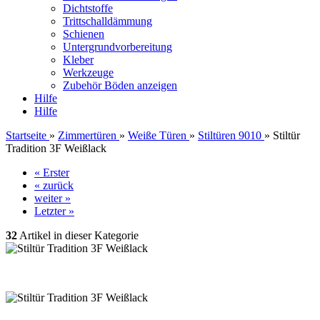
Dichtstoffe
Trittschalldämmung
Schienen
Untergrundvorbereitung
Kleber
Werkzeuge
Zubehör Böden anzeigen
Hilfe
Hilfe
Startseite
»
Zimmertüren
»
Weiße Türen
»
Stiltüren 9010
»
Stiltür
Tradition 3F Weißlack
« Erster
« zurück
weiter »
Letzter »
32
Artikel in dieser Kategorie