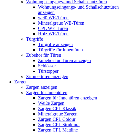
Wohnungseingangs- und Schallschutztüren
Wohnungseingangs- und Schallschutztüren
anzeigen
weiß WE-Türen
Mineralgraue WE-Türen
CPL WE-Türen
Holz WE-Türen
Türgriffe
Türgriffe anzeigen
Türgriffe für Innentüren
Zubehör für Türen
Zubehör für Türen anzeigen
Schlösser
Türstopper
Zimmertüren anzeigen
Zargen
Zargen anzeigen
Zargen für Innentüren
Zargen für Innentüren anzeigen
Weiße Zargen
Zargen CPL Klassik
Mineralgraue Zargen
Zargen CPL Colour
Zargen CPL Struktura
Zargen CPL Mattline