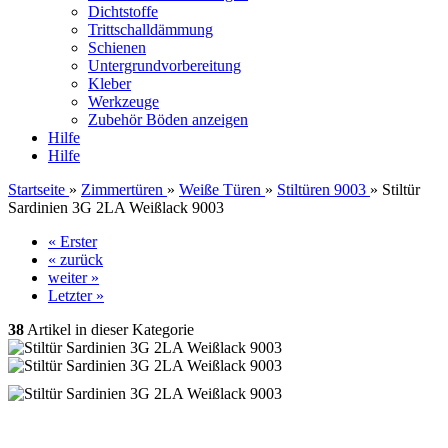
Dichtstoffe
Trittschalldämmung
Schienen
Untergrundvorbereitung
Kleber
Werkzeuge
Zubehör Böden anzeigen
Hilfe
Hilfe
Startseite
»
Zimmertüren
»
Weiße Türen
»
Stiltüren 9003
»
Stiltür
Sardinien 3G 2LA Weißlack 9003
« Erster
« zurück
weiter »
Letzter »
38
Artikel in dieser Kategorie