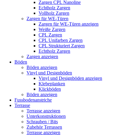
Zargen CPL Nanoline
Echtholz Zargen
Vollholz Zargen
Zargen für WE-Türen
Zargen für WE-Türen anzeigen
Weiße Zargen
CPL Zargen
CPL Unifarben Zargen
CPL Strukturiert Zargen
Echtholz Zargen
Zargen anzeigen
Böden
Böden anzeigen
Vinyl und Designböden
Vinyl und Designböden anzeigen
Klebeplanken
Klickböden
Böden anzeigen
Fussbodenanstriche
Terrasse
Terrasse anzeigen
Unterkonstruktionen
Schrauben / Bits
Zubehör Terrassen
Terrasse anzeigen