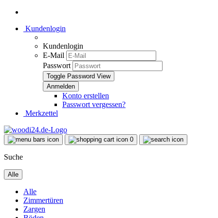
Kundenlogin
Kundenlogin
E-Mail
Passwort
Toggle Password View
Konto erstellen
Passwort vergessen?
Merkzettel
0
Suche
Alle
Alle
Zimmertüren
Zargen
Böden