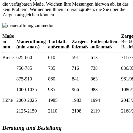
die verfügbaren Maße. Weichen Ihre Messungen hiervon ab, ist das
kein Problem: Wir nennen Ihnen Toleranzgrößen, die Sie über die
Zargen ausgleichen können.
Maße
Zarg
in
Maueröffnung
Türblatt-
Zargen-
Futterplatten-
Bei 6
mm
(min.-max.)
außenmaß
falzmaß
außenmaß
Bekle
Breite
625-660
610
591
613
711/7
750-785
735
716
738
836/8
875-910
860
841
863
961/9
1000-1035
985
966
988
1086/
Höhe
2000-2025
1985
1983
1994
2043/
2125-2150
2110
2108
2119
2168/
Beratung und Bestellung