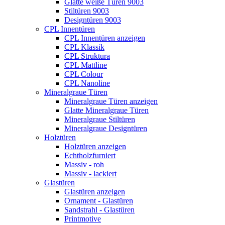
Glatte weiße Türen 9003
Stiltüren 9003
Designtüren 9003
CPL Innentüren
CPL Innentüren anzeigen
CPL Klassik
CPL Struktura
CPL Mattline
CPL Colour
CPL Nanoline
Mineralgraue Türen
Mineralgraue Türen anzeigen
Glatte Mineralgraue Türen
Mineralgraue Stiltüren
Mineralgraue Designtüren
Holztüren
Holztüren anzeigen
Echtholzfurniert
Massiv - roh
Massiv - lackiert
Glastüren
Glastüren anzeigen
Ornament - Glastüren
Sandstrahl - Glastüren
Printmotive