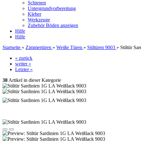
Schienen
Untergrundvorbereitung
Kleber
Werkzeuge
Zubehör Böden anzeigen
Hilfe
Hilfe
Startseite
»
Zimmertüren
»
Weiße Türen
»
Stiltüren 9003
»
Stiltür S
« zurück
weiter »
Letzter »
38
Artikel in dieser Kategorie