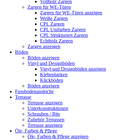
Vollholz Zargen
Zargen für WE-Türen
Zargen für WE-Türen anzeigen
Weiße Zargen
CPL Zargen
CPL Unifarben Zargen
CPL Strukturiert Zargen
Echtholz Zargen
Zargen anzeigen
Böden
Böden anzeigen
Vinyl und Designböden
Vinyl und Designböden anzeigen
Klebeplanken
Klickböden
Böden anzeigen
Fussbodenanstriche
Terrasse
Terrasse anzeigen
Unterkonstruktionen
Schrauben / Bits
Zubehör Terrassen
Terrasse anzeigen
Öle, Farben & Pflege
Öle, Farben & Pflege anzeigen