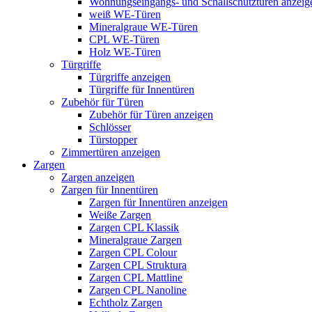
Wohnungseingangs- und Schallschutztüren anzeig
weiß WE-Türen
Mineralgraue WE-Türen
CPL WE-Türen
Holz WE-Türen
Türgriffe
Türgriffe anzeigen
Türgriffe für Innentüren
Zubehör für Türen
Zubehör für Türen anzeigen
Schlösser
Türstopper
Zimmertüren anzeigen
Zargen
Zargen anzeigen
Zargen für Innentüren
Zargen für Innentüren anzeigen
Weiße Zargen
Zargen CPL Klassik
Mineralgraue Zargen
Zargen CPL Colour
Zargen CPL Struktura
Zargen CPL Mattline
Zargen CPL Nanoline
Echtholz Zargen