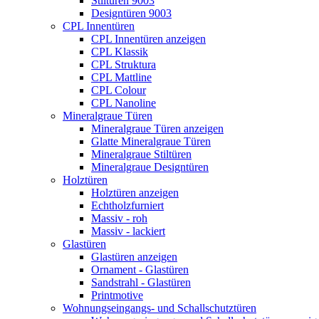
Stiltüren 9003
Designtüren 9003
CPL Innentüren
CPL Innentüren anzeigen
CPL Klassik
CPL Struktura
CPL Mattline
CPL Colour
CPL Nanoline
Mineralgraue Türen
Mineralgraue Türen anzeigen
Glatte Mineralgraue Türen
Mineralgraue Stiltüren
Mineralgraue Designtüren
Holztüren
Holztüren anzeigen
Echtholzfurniert
Massiv - roh
Massiv - lackiert
Glastüren
Glastüren anzeigen
Ornament - Glastüren
Sandstrahl - Glastüren
Printmotive
Wohnungseingangs- und Schallschutztüren