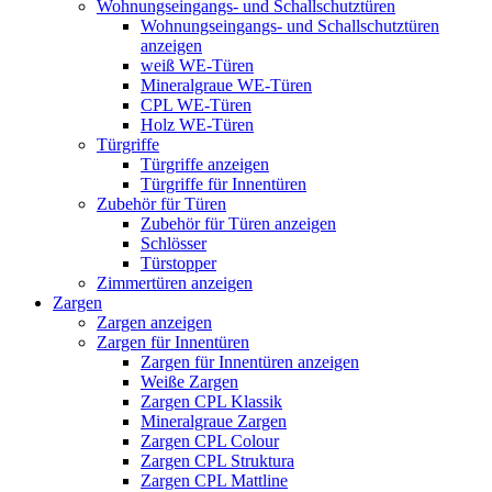
Wohnungseingangs- und Schallschutztüren
Wohnungseingangs- und Schallschutztüren
anzeigen
weiß WE-Türen
Mineralgraue WE-Türen
CPL WE-Türen
Holz WE-Türen
Türgriffe
Türgriffe anzeigen
Türgriffe für Innentüren
Zubehör für Türen
Zubehör für Türen anzeigen
Schlösser
Türstopper
Zimmertüren anzeigen
Zargen
Zargen anzeigen
Zargen für Innentüren
Zargen für Innentüren anzeigen
Weiße Zargen
Zargen CPL Klassik
Mineralgraue Zargen
Zargen CPL Colour
Zargen CPL Struktura
Zargen CPL Mattline