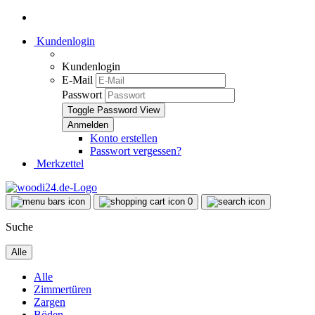
Kundenlogin
Kundenlogin
E-Mail
Passwort
Toggle Password View
Konto erstellen
Passwort vergessen?
Merkzettel
0
Suche
Alle
Alle
Zimmertüren
Zargen
Böden