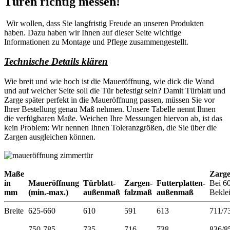
Türen richtig messen!
Wir wollen, dass Sie langfristig Freude an unseren Produkten
haben. Dazu haben wir Ihnen auf dieser Seite wichtige
Informationen zu Montage und Pflege zusammengestellt.
Technische Details klären
Wie breit und wie hoch ist die Maueröffnung, wie dick die Wand
und auf welcher Seite soll die Tür befestigt sein? Damit Türblatt und
Zarge später perfekt in die Maueröffnung passen, müssen Sie vor
Ihrer Bestellung genau Maß nehmen. Unsere Tabelle nennt Ihnen
die verfügbaren Maße. Weichen Ihre Messungen hiervon ab, ist das
kein Problem: Wir nennen Ihnen Toleranzgrößen, die Sie über die
Zargen ausgleichen können.
Maße
Zarg
in
Maueröffnung
Türblatt-
Zargen-
Futterplatten-
Bei 6
mm
(min.-max.)
außenmaß
falzmaß
außenmaß
Bekle
Breite
625-660
610
591
613
711/7
750-785
735
716
738
836/8