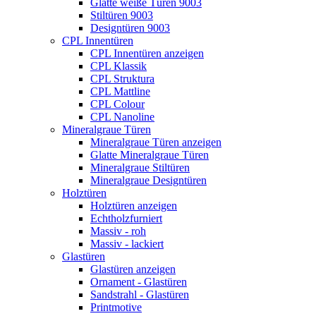
Glatte weiße Türen 9003
Stiltüren 9003
Designtüren 9003
CPL Innentüren
CPL Innentüren anzeigen
CPL Klassik
CPL Struktura
CPL Mattline
CPL Colour
CPL Nanoline
Mineralgraue Türen
Mineralgraue Türen anzeigen
Glatte Mineralgraue Türen
Mineralgraue Stiltüren
Mineralgraue Designtüren
Holztüren
Holztüren anzeigen
Echtholzfurniert
Massiv - roh
Massiv - lackiert
Glastüren
Glastüren anzeigen
Ornament - Glastüren
Sandstrahl - Glastüren
Printmotive