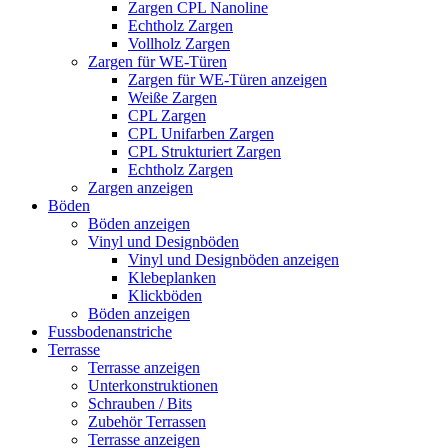
Zargen CPL Nanoline
Echtholz Zargen
Vollholz Zargen
Zargen für WE-Türen
Zargen für WE-Türen anzeigen
Weiße Zargen
CPL Zargen
CPL Unifarben Zargen
CPL Strukturiert Zargen
Echtholz Zargen
Zargen anzeigen
Böden
Böden anzeigen
Vinyl und Designböden
Vinyl und Designböden anzeigen
Klebeplanken
Klickböden
Böden anzeigen
Fussbodenanstriche
Terrasse
Terrasse anzeigen
Unterkonstruktionen
Schrauben / Bits
Zubehör Terrassen
Terrasse anzeigen