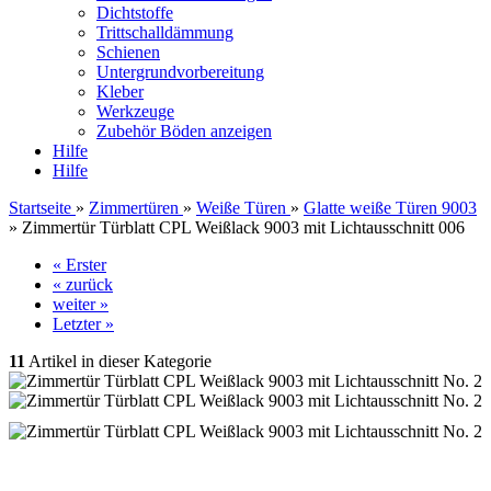
Dichtstoffe
Trittschalldämmung
Schienen
Untergrundvorbereitung
Kleber
Werkzeuge
Zubehör Böden anzeigen
Hilfe
Hilfe
Startseite
»
Zimmertüren
»
Weiße Türen
»
Glatte weiße Türen 9003
»
Zimmertür Türblatt CPL Weißlack 9003 mit Lichtausschnitt 006
« Erster
« zurück
weiter »
Letzter »
11
Artikel in dieser Kategorie