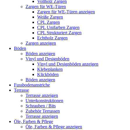
Vollholz Zargen
Zargen für WE-Türen
Zargen für WE-Türen anzeigen
Weiße Zargen
CPL Zargen
CPL Unifarben Zargen
CPL Strukturiert Zargen
Echtholz Zargen
Zargen anzeigen
Böden
Böden anzeigen
Vinyl und Designböden
Vinyl und Designböden anzeigen
Klebeplanken
Klickböden
Böden anzeigen
Fussbodenanstriche
Terrasse
Terrasse anzeigen
Unterkonstruktionen
Schrauben / Bits
Zubehör Terrassen
Terrasse anzeigen
Öle, Farben & Pflege
Öle, Farben & Pflege anzeigen