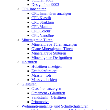
Stiltüren 9003
Designtüren 9003
CPL Innentüren
CPL Innentüren anzeigen
CPL Klassik
CPL Struktura
CPL Mattline
CPL Colour
CPL Nanoline
Mineralgraue Türen
Mineralgraue Türen anzeigen
Glatte Mineralgraue Türen
Mineralgraue Stiltüren
Mineralgraue Designtüren
Holztüren
Holztüren anzeigen
Echtholzfurniert
Massiv - roh
Massiv - lackiert
Glastüren
Glastüren anzeigen
Ornament - Glastüren
Sandstrahl - Glastüren
Printmotive
Wohnungseingangs- und Schallschutztüren