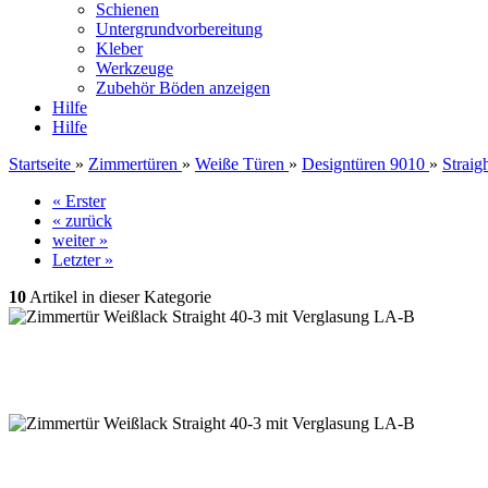
Schienen
Untergrundvorbereitung
Kleber
Werkzeuge
Zubehör Böden anzeigen
Hilfe
Hilfe
Startseite
»
Zimmertüren
»
Weiße Türen
»
Designtüren 9010
»
Straig
« Erster
« zurück
weiter »
Letzter »
10
Artikel in dieser Kategorie