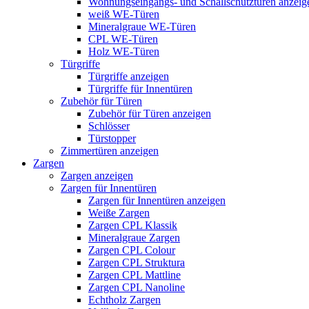
Wohnungseingangs- und Schallschutztüren anzeig
weiß WE-Türen
Mineralgraue WE-Türen
CPL WE-Türen
Holz WE-Türen
Türgriffe
Türgriffe anzeigen
Türgriffe für Innentüren
Zubehör für Türen
Zubehör für Türen anzeigen
Schlösser
Türstopper
Zimmertüren anzeigen
Zargen
Zargen anzeigen
Zargen für Innentüren
Zargen für Innentüren anzeigen
Weiße Zargen
Zargen CPL Klassik
Mineralgraue Zargen
Zargen CPL Colour
Zargen CPL Struktura
Zargen CPL Mattline
Zargen CPL Nanoline
Echtholz Zargen