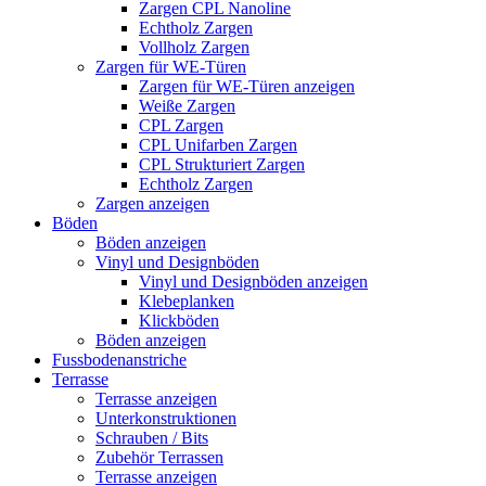
Zargen CPL Nanoline
Echtholz Zargen
Vollholz Zargen
Zargen für WE-Türen
Zargen für WE-Türen anzeigen
Weiße Zargen
CPL Zargen
CPL Unifarben Zargen
CPL Strukturiert Zargen
Echtholz Zargen
Zargen anzeigen
Böden
Böden anzeigen
Vinyl und Designböden
Vinyl und Designböden anzeigen
Klebeplanken
Klickböden
Böden anzeigen
Fussbodenanstriche
Terrasse
Terrasse anzeigen
Unterkonstruktionen
Schrauben / Bits
Zubehör Terrassen
Terrasse anzeigen