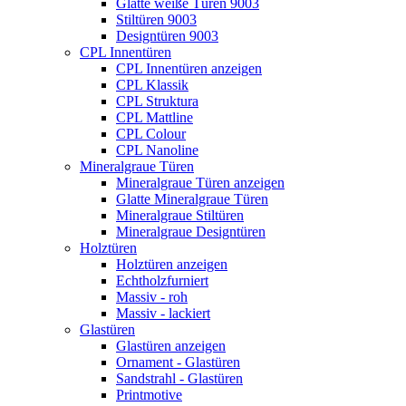
Glatte weiße Türen 9003
Stiltüren 9003
Designtüren 9003
CPL Innentüren
CPL Innentüren anzeigen
CPL Klassik
CPL Struktura
CPL Mattline
CPL Colour
CPL Nanoline
Mineralgraue Türen
Mineralgraue Türen anzeigen
Glatte Mineralgraue Türen
Mineralgraue Stiltüren
Mineralgraue Designtüren
Holztüren
Holztüren anzeigen
Echtholzfurniert
Massiv - roh
Massiv - lackiert
Glastüren
Glastüren anzeigen
Ornament - Glastüren
Sandstrahl - Glastüren
Printmotive