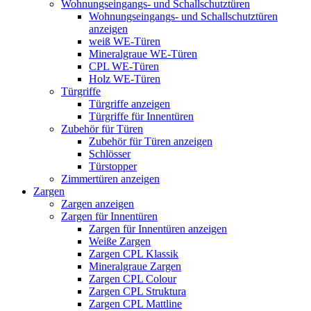
Wohnungseingangs- und Schallschutztüren
Wohnungseingangs- und Schallschutztüren
anzeigen
weiß WE-Türen
Mineralgraue WE-Türen
CPL WE-Türen
Holz WE-Türen
Türgriffe
Türgriffe anzeigen
Türgriffe für Innentüren
Zubehör für Türen
Zubehör für Türen anzeigen
Schlösser
Türstopper
Zimmertüren anzeigen
Zargen
Zargen anzeigen
Zargen für Innentüren
Zargen für Innentüren anzeigen
Weiße Zargen
Zargen CPL Klassik
Mineralgraue Zargen
Zargen CPL Colour
Zargen CPL Struktura
Zargen CPL Mattline