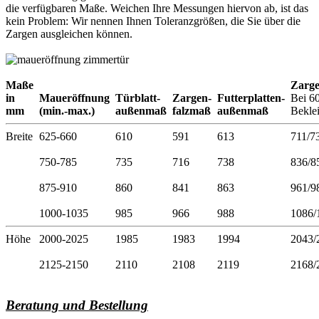
die verfügbaren Maße. Weichen Ihre Messungen hiervon ab, ist das
kein Problem: Wir nennen Ihnen Toleranzgrößen, die Sie über die
Zargen ausgleichen können.
Maße
Zarg
in
Maueröffnung
Türblatt-
Zargen-
Futterplatten-
Bei 6
mm
(min.-max.)
außenmaß
falzmaß
außenmaß
Bekle
Breite
625-660
610
591
613
711/7
750-785
735
716
738
836/8
875-910
860
841
863
961/9
1000-1035
985
966
988
1086/
Höhe
2000-2025
1985
1983
1994
2043/
2125-2150
2110
2108
2119
2168/
Beratung und Bestellung