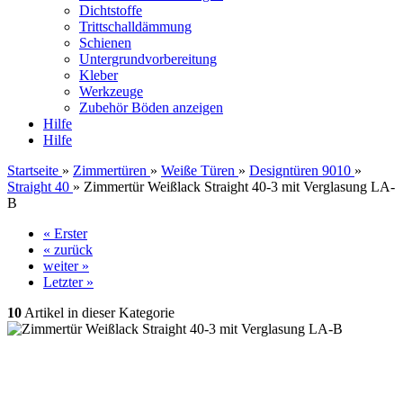
Dichtstoffe
Trittschalldämmung
Schienen
Untergrundvorbereitung
Kleber
Werkzeuge
Zubehör Böden anzeigen
Hilfe
Hilfe
Startseite
»
Zimmertüren
»
Weiße Türen
»
Designtüren 9010
»
Straight 40
»
Zimmertür Weißlack Straight 40-3 mit Verglasung LA-
B
« Erster
« zurück
weiter »
Letzter »
10
Artikel in dieser Kategorie