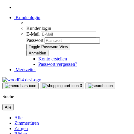
Kundenlogin
Kundenlogin
E-Mail
Passwort
Toggle Password View
Konto erstellen
Passwort vergessen?
Merkzettel
0
Suche
Alle
Alle
Zimmertüren
Zargen
Böden