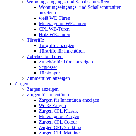
Wohnungseingangs- und Schallschutztüren
Wohnungseingangs- und Schallschutztüren
anzeigen
weiß WE-Türen
Mineralgraue WE-Türen
CPL WE-Türen
Holz WE-Türen
Türgriffe
Türgriffe anzeigen
Türgriffe für Innentüren
Zubehör für Türen
Zubehör für Türen anzeigen
Schlösser
Türstopper
Zimmertüren anzeigen
Zargen
Zargen anzeigen
Zargen für Innentüren
Zargen für Innentüren anzeigen
Weiße Zargen
Zargen CPL Klassik
Mineralgraue Zargen
Zargen CPL Colour
Zargen CPL Struktura
Zargen CPL Mattline