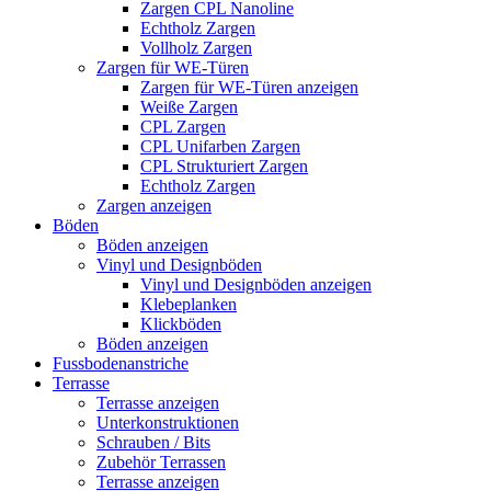
Zargen CPL Nanoline
Echtholz Zargen
Vollholz Zargen
Zargen für WE-Türen
Zargen für WE-Türen anzeigen
Weiße Zargen
CPL Zargen
CPL Unifarben Zargen
CPL Strukturiert Zargen
Echtholz Zargen
Zargen anzeigen
Böden
Böden anzeigen
Vinyl und Designböden
Vinyl und Designböden anzeigen
Klebeplanken
Klickböden
Böden anzeigen
Fussbodenanstriche
Terrasse
Terrasse anzeigen
Unterkonstruktionen
Schrauben / Bits
Zubehör Terrassen
Terrasse anzeigen