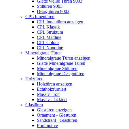
Glatte weiße Türen 9003
Stiltüren 9003
Designtüren 9003
CPL Innentüren
CPL Innentüren anzeigen
CPL Klassik
CPL Struktura
CPL Mattline
CPL Colour
CPL Nanoline
Mineralgraue Türen
Mineralgraue Türen anzeigen
Glatte Mineralgraue Türen
Mineralgraue Stiltüren
Mineralgraue Designtüren
Holztüren
Holztüren anzeigen
Echtholzfurniert
Massiv - roh
Massiv - lackiert
Glastüren
Glastüren anzeigen
Ornament - Glastüren
Sandstrahl - Glastüren
Printmotive