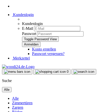
Kundenlogin
Kundenlogin
E-Mail
Passwort
Toggle Password View
Konto erstellen
Passwort vergessen?
Merkzettel
0
Suche
Alle
Alle
Zimmertüren
Zargen
Böden