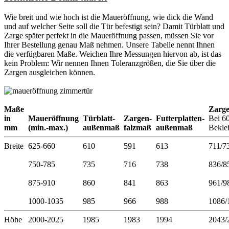
Wie breit und wie hoch ist die Maueröffnung, wie dick die Wand
und auf welcher Seite soll die Tür befestigt sein? Damit Türblatt und
Zarge später perfekt in die Maueröffnung passen, müssen Sie vor
Ihrer Bestellung genau Maß nehmen. Unsere Tabelle nennt Ihnen
die verfügbaren Maße. Weichen Ihre Messungen hiervon ab, ist das
kein Problem: Wir nennen Ihnen Toleranzgrößen, die Sie über die
Zargen ausgleichen können.
Maße
Zarg
in
Maueröffnung
Türblatt-
Zargen-
Futterplatten-
Bei 6
mm
(min.-max.)
außenmaß
falzmaß
außenmaß
Bekle
Breite
625-660
610
591
613
711/7
750-785
735
716
738
836/8
875-910
860
841
863
961/9
1000-1035
985
966
988
1086/
Höhe
2000-2025
1985
1983
1994
2043/