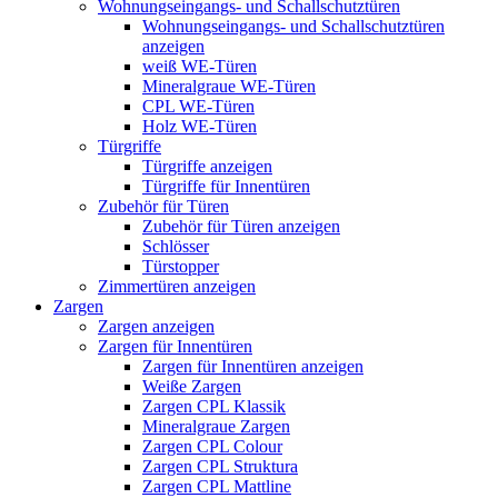
Wohnungseingangs- und Schallschutztüren
Wohnungseingangs- und Schallschutztüren
anzeigen
weiß WE-Türen
Mineralgraue WE-Türen
CPL WE-Türen
Holz WE-Türen
Türgriffe
Türgriffe anzeigen
Türgriffe für Innentüren
Zubehör für Türen
Zubehör für Türen anzeigen
Schlösser
Türstopper
Zimmertüren anzeigen
Zargen
Zargen anzeigen
Zargen für Innentüren
Zargen für Innentüren anzeigen
Weiße Zargen
Zargen CPL Klassik
Mineralgraue Zargen
Zargen CPL Colour
Zargen CPL Struktura
Zargen CPL Mattline