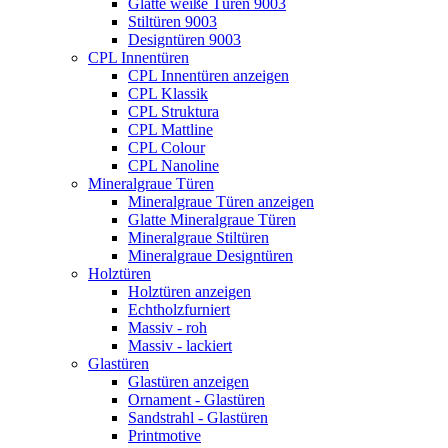
Glatte weiße Türen 9003
Stiltüren 9003
Designtüren 9003
CPL Innentüren
CPL Innentüren anzeigen
CPL Klassik
CPL Struktura
CPL Mattline
CPL Colour
CPL Nanoline
Mineralgraue Türen
Mineralgraue Türen anzeigen
Glatte Mineralgraue Türen
Mineralgraue Stiltüren
Mineralgraue Designtüren
Holztüren
Holztüren anzeigen
Echtholzfurniert
Massiv - roh
Massiv - lackiert
Glastüren
Glastüren anzeigen
Ornament - Glastüren
Sandstrahl - Glastüren
Printmotive