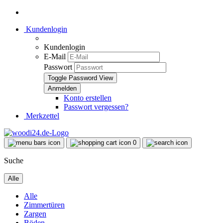
Kundenlogin
Kundenlogin
E-Mail
Passwort
Toggle Password View
Konto erstellen
Passwort vergessen?
Merkzettel
0
Suche
Alle
Alle
Zimmertüren
Zargen
Böden