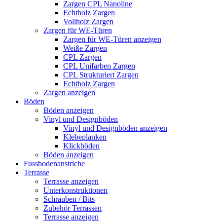
Zargen CPL Nanoline
Echtholz Zargen
Vollholz Zargen
Zargen für WE-Türen
Zargen für WE-Türen anzeigen
Weiße Zargen
CPL Zargen
CPL Unifarben Zargen
CPL Strukturiert Zargen
Echtholz Zargen
Zargen anzeigen
Böden
Böden anzeigen
Vinyl und Designböden
Vinyl und Designböden anzeigen
Klebeplanken
Klickböden
Böden anzeigen
Fussbodenanstriche
Terrasse
Terrasse anzeigen
Unterkonstruktionen
Schrauben / Bits
Zubehör Terrassen
Terrasse anzeigen