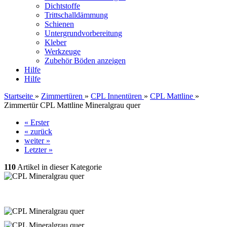
Dichtstoffe
Trittschalldämmung
Schienen
Untergrundvorbereitung
Kleber
Werkzeuge
Zubehör Böden anzeigen
Hilfe
Hilfe
Startseite
»
Zimmertüren
»
CPL Innentüren
»
CPL Mattline
»
Zimmertür CPL Mattline Mineralgrau quer
« Erster
« zurück
weiter »
Letzter »
110
Artikel in dieser Kategorie