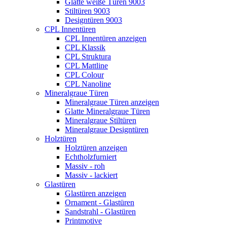
Glatte weiße Türen 9003
Stiltüren 9003
Designtüren 9003
CPL Innentüren
CPL Innentüren anzeigen
CPL Klassik
CPL Struktura
CPL Mattline
CPL Colour
CPL Nanoline
Mineralgraue Türen
Mineralgraue Türen anzeigen
Glatte Mineralgraue Türen
Mineralgraue Stiltüren
Mineralgraue Designtüren
Holztüren
Holztüren anzeigen
Echtholzfurniert
Massiv - roh
Massiv - lackiert
Glastüren
Glastüren anzeigen
Ornament - Glastüren
Sandstrahl - Glastüren
Printmotive