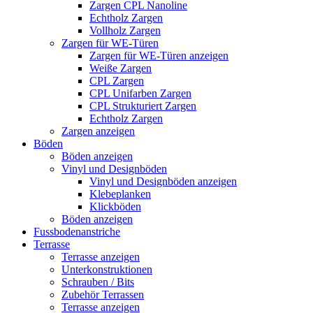
Zargen CPL Nanoline
Echtholz Zargen
Vollholz Zargen
Zargen für WE-Türen
Zargen für WE-Türen anzeigen
Weiße Zargen
CPL Zargen
CPL Unifarben Zargen
CPL Strukturiert Zargen
Echtholz Zargen
Zargen anzeigen
Böden
Böden anzeigen
Vinyl und Designböden
Vinyl und Designböden anzeigen
Klebeplanken
Klickböden
Böden anzeigen
Fussbodenanstriche
Terrasse
Terrasse anzeigen
Unterkonstruktionen
Schrauben / Bits
Zubehör Terrassen
Terrasse anzeigen