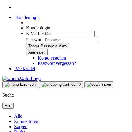
Kundenlogin
Kundenlogin
E-Mail
Passwort
Toggle Password View
Konto erstellen
Passwort vergessen?
Merkzettel
0
Suche
Alle
Alle
Zimmertüren
Zargen
Böden