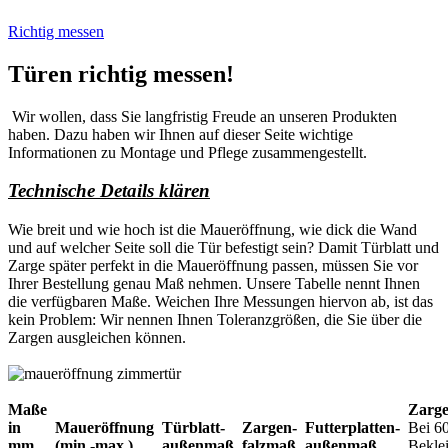
Richtig messen
Türen richtig messen!
Wir wollen, dass Sie langfristig Freude an unseren Produkten
haben. Dazu haben wir Ihnen auf dieser Seite wichtige
Informationen zu Montage und Pflege zusammengestellt.
Technische Details klären
Wie breit und wie hoch ist die Maueröffnung, wie dick die Wand
und auf welcher Seite soll die Tür befestigt sein? Damit Türblatt und
Zarge später perfekt in die Maueröffnung passen, müssen Sie vor
Ihrer Bestellung genau Maß nehmen. Unsere Tabelle nennt Ihnen
die verfügbaren Maße. Weichen Ihre Messungen hiervon ab, ist das
kein Problem: Wir nennen Ihnen Toleranzgrößen, die Sie über die
Zargen ausgleichen können.
Maße
Zarg
in
Maueröffnung
Türblatt-
Zargen-
Futterplatten-
Bei 6
mm
(min.-max.)
außenmaß
falzmaß
außenmaß
Bekle