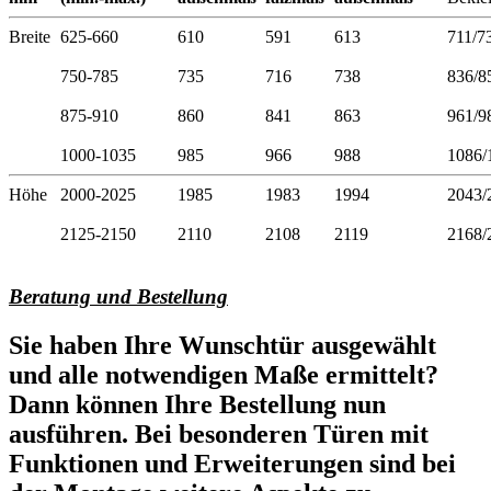
Breite
625-660
610
591
613
711/7
750-785
735
716
738
836/8
875-910
860
841
863
961/9
1000-1035
985
966
988
1086/
Höhe
2000-2025
1985
1983
1994
2043/
2125-2150
2110
2108
2119
2168/
Beratung und Bestellung
Sie haben Ihre Wunschtür ausgewählt
und alle notwendigen Maße ermittelt?
Dann können Ihre Bestellung nun
ausführen. Bei besonderen Türen mit
Funktionen und Erweiterungen sind bei