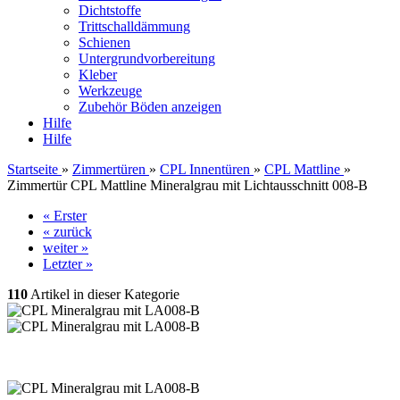
Dichtstoffe
Trittschalldämmung
Schienen
Untergrundvorbereitung
Kleber
Werkzeuge
Zubehör Böden anzeigen
Hilfe
Hilfe
Startseite
»
Zimmertüren
»
CPL Innentüren
»
CPL Mattline
»
Zimmertür CPL Mattline Mineralgrau mit Lichtausschnitt 008-B
« Erster
« zurück
weiter »
Letzter »
110
Artikel in dieser Kategorie