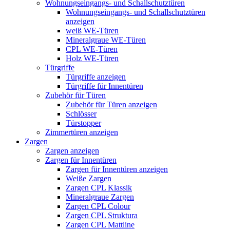
Wohnungseingangs- und Schallschutztüren
Wohnungseingangs- und Schallschutztüren
anzeigen
weiß WE-Türen
Mineralgraue WE-Türen
CPL WE-Türen
Holz WE-Türen
Türgriffe
Türgriffe anzeigen
Türgriffe für Innentüren
Zubehör für Türen
Zubehör für Türen anzeigen
Schlösser
Türstopper
Zimmertüren anzeigen
Zargen
Zargen anzeigen
Zargen für Innentüren
Zargen für Innentüren anzeigen
Weiße Zargen
Zargen CPL Klassik
Mineralgraue Zargen
Zargen CPL Colour
Zargen CPL Struktura
Zargen CPL Mattline