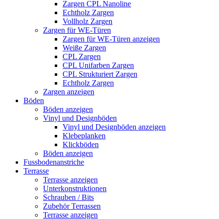
Zargen CPL Nanoline
Echtholz Zargen
Vollholz Zargen
Zargen für WE-Türen
Zargen für WE-Türen anzeigen
Weiße Zargen
CPL Zargen
CPL Unifarben Zargen
CPL Strukturiert Zargen
Echtholz Zargen
Zargen anzeigen
Böden
Böden anzeigen
Vinyl und Designböden
Vinyl und Designböden anzeigen
Klebeplanken
Klickböden
Böden anzeigen
Fussbodenanstriche
Terrasse
Terrasse anzeigen
Unterkonstruktionen
Schrauben / Bits
Zubehör Terrassen
Terrasse anzeigen