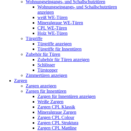
Wohnungseingangs- und Schallschutztüren
Wohnungseingangs- und Schallschutztüren
anzeigen
weiß WE-Türen
Mineralgraue WE-Türen
CPL WE-Türen
Holz WE-Türen
Türgriffe
Türgriffe anzeigen
Türgriffe für Innentüren
Zubehör für Türen
Zubehör für Türen anzeigen
Schlösser
Türstopper
Zimmertüren anzeigen
Zargen
Zargen anzeigen
Zargen für Innentüren
Zargen für Innentüren anzeigen
Weiße Zargen
Zargen CPL Klassik
Mineralgraue Zargen
Zargen CPL Colour
Zargen CPL Struktura
Zargen CPL Mattline