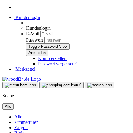
Kundenlogin
Kundenlogin
E-Mail
Passwort
Toggle Password View
Konto erstellen
Passwort vergessen?
Merkzettel
0
Suche
Alle
Alle
Zimmertüren
Zargen
Böden