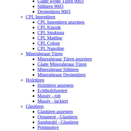
Glatte weiße Türen 9003
Stiltüren 9003
Designtüren 9003
CPL Innentüren
CPL Innentüren anzeigen
CPL Klassik
CPL Struktura
CPL Mattline
CPL Colour
CPL Nanoline
Mineralgraue Türen
Mineralgraue Türen anzeigen
Glatte Mineralgraue Türen
Mineralgraue Stiltüren
Mineralgraue Designtüren
Holztüren
Holztüren anzeigen
Echtholzfurniert
Massiv - roh
Massiv - lackiert
Glastüren
Glastüren anzeigen
Ornament - Glastüren
Sandstrahl - Glastüren
Printmotive