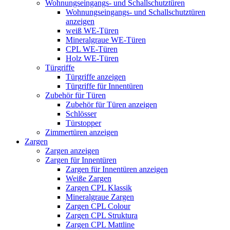
Wohnungseingangs- und Schallschutztüren
Wohnungseingangs- und Schallschutztüren
anzeigen
weiß WE-Türen
Mineralgraue WE-Türen
CPL WE-Türen
Holz WE-Türen
Türgriffe
Türgriffe anzeigen
Türgriffe für Innentüren
Zubehör für Türen
Zubehör für Türen anzeigen
Schlösser
Türstopper
Zimmertüren anzeigen
Zargen
Zargen anzeigen
Zargen für Innentüren
Zargen für Innentüren anzeigen
Weiße Zargen
Zargen CPL Klassik
Mineralgraue Zargen
Zargen CPL Colour
Zargen CPL Struktura
Zargen CPL Mattline