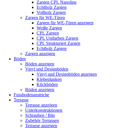
Zargen CPL Nanoline
Echtholz Zargen
Vollholz Zargen
Zargen für WE-Türen
Zargen für WE-Türen anzeigen
Weiße Zargen
CPL Zargen
CPL Unifarben Zargen
CPL Strukturiert Zargen
Echtholz Zargen
Zargen anzeigen
Böden
Böden anzeigen
Vinyl und Designböden
Vinyl und Designböden anzeigen
Klebeplanken
Klickböden
Böden anzeigen
Fussbodenanstriche
Terrasse
Terrasse anzeigen
Unterkonstruktionen
Schrauben / Bits
Zubehör Terrassen
Terrasse anzeigen