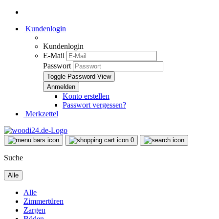
Kundenlogin
Kundenlogin
E-Mail
Passwort
Toggle Password View
Konto erstellen
Passwort vergessen?
Merkzettel
0
Suche
Alle
Alle
Zimmertüren
Zargen
Böden