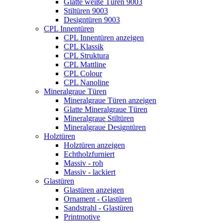
Glatte weiße Türen 9003
Stiltüren 9003
Designtüren 9003
CPL Innentüren
CPL Innentüren anzeigen
CPL Klassik
CPL Struktura
CPL Mattline
CPL Colour
CPL Nanoline
Mineralgraue Türen
Mineralgraue Türen anzeigen
Glatte Mineralgraue Türen
Mineralgraue Stiltüren
Mineralgraue Designtüren
Holztüren
Holztüren anzeigen
Echtholzfurniert
Massiv - roh
Massiv - lackiert
Glastüren
Glastüren anzeigen
Ornament - Glastüren
Sandstrahl - Glastüren
Printmotive