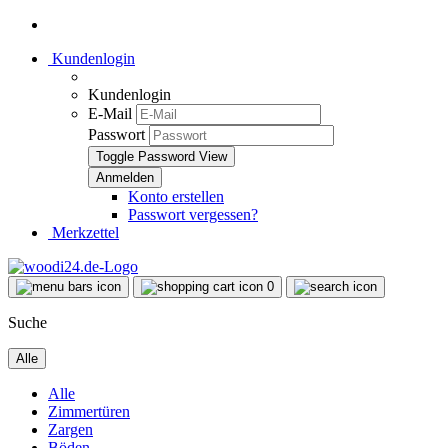
Kundenlogin
Kundenlogin
E-Mail
Passwort
Toggle Password View
Konto erstellen
Passwort vergessen?
Merkzettel
0
Suche
Alle
Alle
Zimmertüren
Zargen
Böden