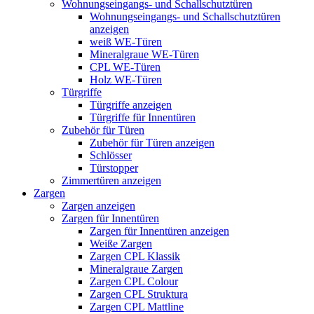
Wohnungseingangs- und Schallschutztüren
Wohnungseingangs- und Schallschutztüren
anzeigen
weiß WE-Türen
Mineralgraue WE-Türen
CPL WE-Türen
Holz WE-Türen
Türgriffe
Türgriffe anzeigen
Türgriffe für Innentüren
Zubehör für Türen
Zubehör für Türen anzeigen
Schlösser
Türstopper
Zimmertüren anzeigen
Zargen
Zargen anzeigen
Zargen für Innentüren
Zargen für Innentüren anzeigen
Weiße Zargen
Zargen CPL Klassik
Mineralgraue Zargen
Zargen CPL Colour
Zargen CPL Struktura
Zargen CPL Mattline