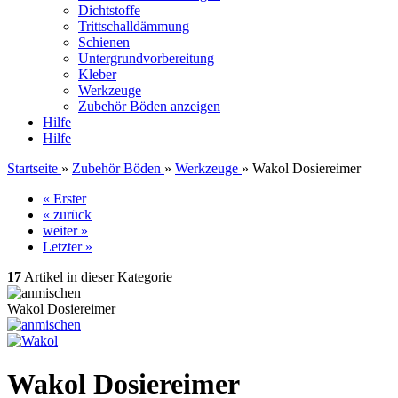
Dichtstoffe
Trittschalldämmung
Schienen
Untergrundvorbereitung
Kleber
Werkzeuge
Zubehör Böden anzeigen
Hilfe
Hilfe
Startseite
»
Zubehör Böden
»
Werkzeuge
»
Wakol Dosiereimer
« Erster
« zurück
weiter »
Letzter »
17
Artikel in dieser Kategorie
Wakol Dosiereimer
Wakol Dosiereimer