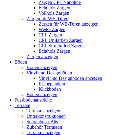
Zargen CPL Nanoline
Echtholz Zargen
Vollholz Zargen
Zargen für WE-Türen
Zargen für WE-Türen anzeigen
Weiße Zargen
CPL Zargen
CPL Unifarben Zargen
CPL Strukturiert Zargen
Echtholz Zargen
Zargen anzeigen
Böden
Böden anzeigen
Vinyl und Designböden
Vinyl und Designböden anzeigen
Klebeplanken
Klickböden
Böden anzeigen
Fussbodenanstriche
Terrasse
Terrasse anzeigen
Unterkonstruktionen
Schrauben / Bits
Zubehör Terrassen
Terrasse anzeigen