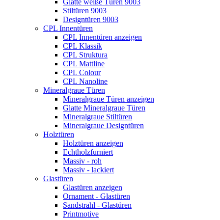
Glatte weiße Türen 9003
Stiltüren 9003
Designtüren 9003
CPL Innentüren
CPL Innentüren anzeigen
CPL Klassik
CPL Struktura
CPL Mattline
CPL Colour
CPL Nanoline
Mineralgraue Türen
Mineralgraue Türen anzeigen
Glatte Mineralgraue Türen
Mineralgraue Stiltüren
Mineralgraue Designtüren
Holztüren
Holztüren anzeigen
Echtholzfurniert
Massiv - roh
Massiv - lackiert
Glastüren
Glastüren anzeigen
Ornament - Glastüren
Sandstrahl - Glastüren
Printmotive