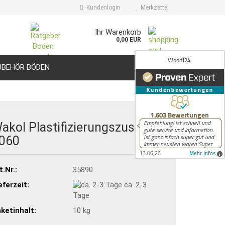
Kundenlogin
Merkzettel
Ihr Warenkorb
0,00 EUR
UBEHÖR BÖDEN
HILFE
akol Plastifizierungszusatz D
060
t.Nr.:
35890
eferzeit:
ca. 2-3
Tage
ketinhalt:
10 kg