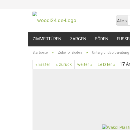
Alle
ZIMMERTÜREN
ZARGEN
BÖDEN
FUSSB
»
»
Startseite
Zubehör Böden
Untergrundvorbereitung
17
Ar
« Erster
« zurück
weiter »
Letzter »