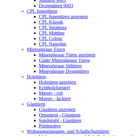
Stiltüren 9003
Designtüren 9003
CPL Innentüren
CPL Innentüren anzeigen
CPL Klassik
CPL Struktura
CPL Mattline
CPL Colour
CPL Nanoline
Mineralgraue Türen
Mineralgraue Türen anzeigen
Glatte Mineralgraue Türen
Mineralgraue Stiltüren
Mineralgraue Designtüren
Holztüren
Holztüren anzeigen
Echtholzfurniert
Massiv - roh
Massiv - lackiert
Glastüren
Glastüren anzeigen
Ornament - Glastüren
Sandstrahl - Glastüren
Printmotive
Wohnungseingangs- und Schallschutztüren