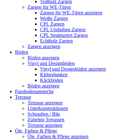
Vollholz Zargen
Zargen für WE-Türen
Zargen für WE-Türen anzeigen
Weiße Zargen
CPL Zargen
CPL Unifarben Zargen
CPL Strukturiert Zargen
Echtholz Zargen
Zargen anzeigen
Böden
Böden anzeigen
Vinyl und Designböden
Vinyl und Designböden anzeigen
Klebeplanken
Klickböden
Böden anzeigen
Fussbodenanstriche
Terrasse
Terrasse anzeigen
Unterkonstruktionen
Schrauben / Bits
Zubehör Terrassen
Terrasse anzeigen
Öle, Farben & Pflege
Öle, Farben & Pflege anzeigen