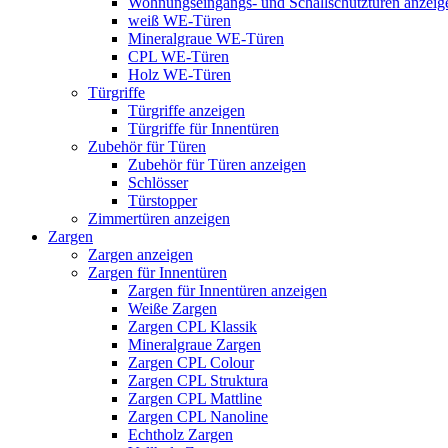
Wohnungseingangs- und Schallschutztüren anzeig
weiß WE-Türen
Mineralgraue WE-Türen
CPL WE-Türen
Holz WE-Türen
Türgriffe
Türgriffe anzeigen
Türgriffe für Innentüren
Zubehör für Türen
Zubehör für Türen anzeigen
Schlösser
Türstopper
Zimmertüren anzeigen
Zargen
Zargen anzeigen
Zargen für Innentüren
Zargen für Innentüren anzeigen
Weiße Zargen
Zargen CPL Klassik
Mineralgraue Zargen
Zargen CPL Colour
Zargen CPL Struktura
Zargen CPL Mattline
Zargen CPL Nanoline
Echtholz Zargen