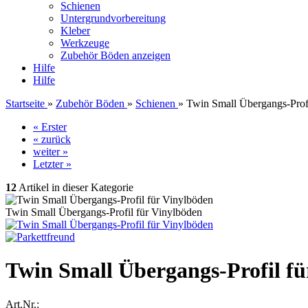
Schienen
Untergrundvorbereitung
Kleber
Werkzeuge
Zubehör Böden anzeigen
Hilfe
Hilfe
Startseite
»
Zubehör Böden
»
Schienen
»
Twin Small Übergangs-Prof
« Erster
« zurück
weiter »
Letzter »
12
Artikel in dieser Kategorie
Twin Small Übergangs-Profil für Vinylböden
Twin Small Übergangs-Profil fü
Art.Nr.: