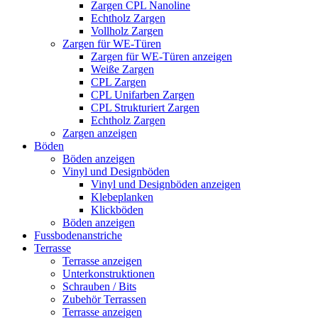
Zargen CPL Nanoline
Echtholz Zargen
Vollholz Zargen
Zargen für WE-Türen
Zargen für WE-Türen anzeigen
Weiße Zargen
CPL Zargen
CPL Unifarben Zargen
CPL Strukturiert Zargen
Echtholz Zargen
Zargen anzeigen
Böden
Böden anzeigen
Vinyl und Designböden
Vinyl und Designböden anzeigen
Klebeplanken
Klickböden
Böden anzeigen
Fussbodenanstriche
Terrasse
Terrasse anzeigen
Unterkonstruktionen
Schrauben / Bits
Zubehör Terrassen
Terrasse anzeigen