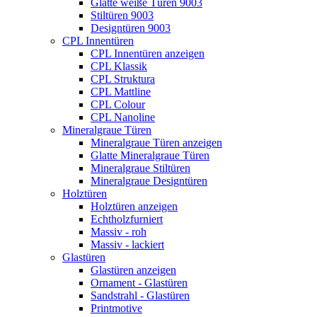
Glatte weiße Türen 9003
Stiltüren 9003
Designtüren 9003
CPL Innentüren
CPL Innentüren anzeigen
CPL Klassik
CPL Struktura
CPL Mattline
CPL Colour
CPL Nanoline
Mineralgraue Türen
Mineralgraue Türen anzeigen
Glatte Mineralgraue Türen
Mineralgraue Stiltüren
Mineralgraue Designtüren
Holztüren
Holztüren anzeigen
Echtholzfurniert
Massiv - roh
Massiv - lackiert
Glastüren
Glastüren anzeigen
Ornament - Glastüren
Sandstrahl - Glastüren
Printmotive