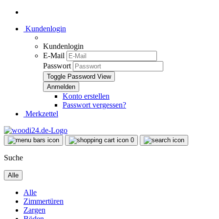
Kundenlogin
Kundenlogin
E-Mail
Passwort
Toggle Password View
Konto erstellen
Passwort vergessen?
Merkzettel
0
Suche
Alle
Alle
Zimmertüren
Zargen
Böden