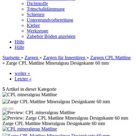
Dichtstoffe
Trittschalldämmung
Schienen
Untergrundvorbereitung
Kleber
Werkzeuge
Zubehör Böden anzeigen
Hilfe
Hilfe
Startseite
»
Zargen
»
Zargen für Innentüren
»
Zargen CPL Mattline
»
Zarge CPL Mattline Mineralgrau Designkante 60 mm
weiter »
Letzter »
5
Artikel in dieser Kategorie
Zarge CPL Mattline Mineralgrau Designkante 60 mm