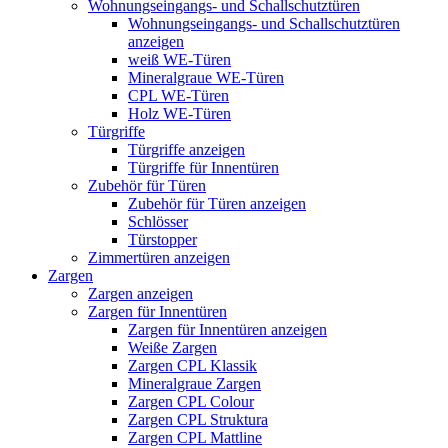
Wohnungseingangs- und Schallschutztüren
Wohnungseingangs- und Schallschutztüren
anzeigen
weiß WE-Türen
Mineralgraue WE-Türen
CPL WE-Türen
Holz WE-Türen
Türgriffe
Türgriffe anzeigen
Türgriffe für Innentüren
Zubehör für Türen
Zubehör für Türen anzeigen
Schlösser
Türstopper
Zimmertüren anzeigen
Zargen
Zargen anzeigen
Zargen für Innentüren
Zargen für Innentüren anzeigen
Weiße Zargen
Zargen CPL Klassik
Mineralgraue Zargen
Zargen CPL Colour
Zargen CPL Struktura
Zargen CPL Mattline