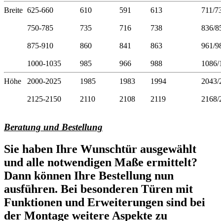
Breite
625-660
610
591
613
711/7
750-785
735
716
738
836/8
875-910
860
841
863
961/9
1000-1035
985
966
988
1086/
Höhe
2000-2025
1985
1983
1994
2043/
2125-2150
2110
2108
2119
2168/
Beratung und Bestellung
Sie haben Ihre Wunschtür ausgewählt
und alle notwendigen Maße ermittelt?
Dann können Ihre Bestellung nun
ausführen. Bei besonderen Türen mit
Funktionen und Erweiterungen sind bei
der Montage weitere Aspekte zu